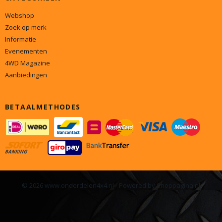
Webshop
Zoek op merk
Informatie
Evenementen
4WD Magazine
Aanbiedingen
BETAALMETHODES
© 2026 www.onderdelen4x4.nl - Powered by Shoppagina.nl