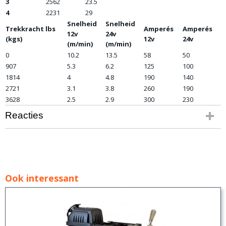
3
2562
23.5
4
2231
29
Snelheid
Snelheid
Trekkracht lbs
Amperés
Amperés
12v
24v
(kgs)
12v
24v
(m/min)
(m/min)
0
10.2
13.5
58
50
907
5.3
6.2
125
100
1814
4
4.8
190
140
2721
3.1
3.8
260
190
3628
2.5
2.9
300
230
Reacties
Ook interessant