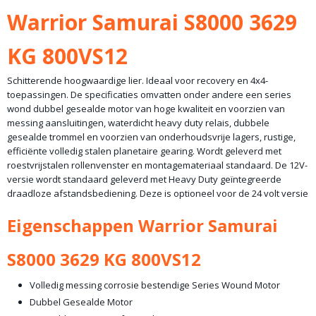
Bruto gewicht
Warrior Samurai S8000 3629
40,00 Kg
KG 800VS12
Schitterende hoogwaardige lier. Ideaal voor recovery en 4x4-
toepassingen. De specificaties omvatten onder andere een series
wond dubbel gesealde motor van hoge kwaliteit en voorzien van
messing aansluitingen, waterdicht heavy duty relais, dubbele
gesealde trommel en voorzien van onderhoudsvrije lagers, rustige,
efficiënte volledig stalen planetaire gearing. Wordt geleverd met
roestvrijstalen rollenvenster en montagemateriaal standaard. De 12V-
versie wordt standaard geleverd met Heavy Duty geïntegreerde
draadloze afstandsbediening. Deze is optioneel voor de 24 volt versie
Eigenschappen Warrior Samurai
S8000 3629 KG 800VS12
Volledig messing corrosie bestendige Series Wound Motor
Dubbel Gesealde Motor