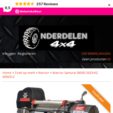
×
257
Reviews
9,5
Inloggen
Registreren
UW WINKELWAGEN
Geen producten
(0)
Home
>
Zoek op merk
>
Warrior
>
Warrior Samurai S8000 3629 KG
800VS12
Staalkabel