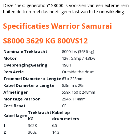
Deze "next generation" S8000 is voorzien van een externe rem
buiten de trommel dus heeft geen last van hitte ontwikkeling.
Specificaties Warrior Samurai
S8000 3629 KG 800VS12
Nominale Trekkracht
8000 lbs (3636 kg)
Motor
12v : 5.8hp / 4.3kw
OvebrengingGearing
196:1
Rem Actie
Outside the drum
Trommel Diameter x Lengte
63 x 223mm
Kabel Diameter x Lengte
8.3mm x 29m
Afmetingen
559x 160 x 248mm
Montage Patroon
254 x 114mm
Certificaat
CE
Trekkracht
Kabel op
Kabel lagen
KG
drum meters
1
3628
6.5
2
3002
14.3