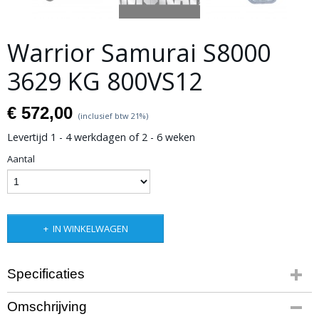
Warrior Samurai S8000
3629 KG 800VS12
€ 572,00
(inclusief btw 21%)
Levertijd 1 - 4 werkdagen of 2 - 6 weken
Aantal
IN WINKELWAGEN
Specificaties
Productcode
Omschrijving
10-919