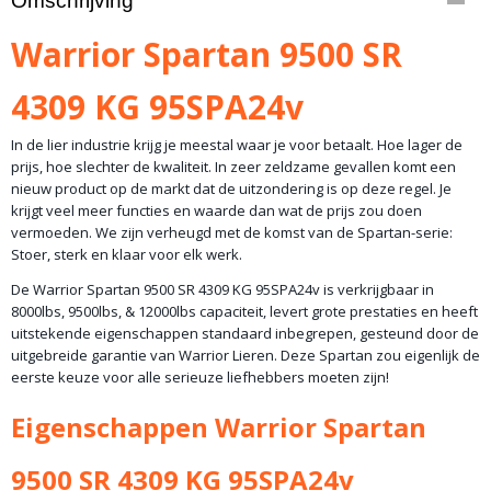
Omschrijving
10-830
Bruto gewicht
Warrior Spartan 9500 SR
35,00 Kg
4309 KG 95SPA24v
In de lier industrie krijg je meestal waar je voor betaalt. Hoe lager de
prijs, hoe slechter de kwaliteit. In zeer zeldzame gevallen komt een
nieuw product op de markt dat de uitzondering is op deze regel. Je
krijgt veel meer functies en waarde dan wat de prijs zou doen
vermoeden. We zijn verheugd met de komst van de Spartan-serie:
Stoer, sterk en klaar voor elk werk.
De Warrior Spartan 9500 SR 4309 KG 95SPA24v is verkrijgbaar in
8000lbs, 9500lbs, & 12000lbs capaciteit, levert grote prestaties en heeft
uitstekende eigenschappen standaard inbegrepen, gesteund door de
uitgebreide garantie van Warrior Lieren. Deze Spartan zou eigenlijk de
eerste keuze voor alle serieuze liefhebbers moeten zijn!
Eigenschappen Warrior Spartan
9500 SR 4309 KG 95SPA24v