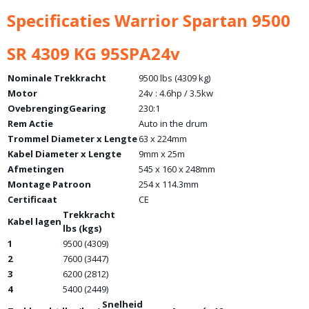
Specificaties Warrior Spartan 9500
SR 4309 KG 95SPA24v
Nominale Trekkracht
9500 lbs (4309 kg)
Motor
24v : 4.6hp / 3.5kw
OvebrengingGearing
230:1
Rem Actie
Auto in the drum
Trommel Diameter x Lengte
63 x 224mm
Kabel Diameter x Lengte
9mm x 25m
Afmetingen
545 x 160 x 248mm
Montage Patroon
254 x 114.3mm
Certificaat
CE
Trekkracht
Kabel lagen
lbs (kgs)
1
9500 (4309)
2
7600 (3447)
3
6200 (2812)
4
5400 (2449)
Snelheid