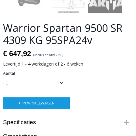
Warrior Spartan 9500 SR
4309 KG 95SPA24v
€ 647,92
(inclusief btw 21%)
Levertijd 1 - 4 werkdagen of 2 - 6 weken
Aantal
IN WINKELWAGEN
Specificaties
Productcode