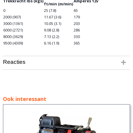
Trekkracht lbs (kgs)
Amperés 12v
ft/min (m/min)
0
25 (7.8)
65
2000 (907)
11.67 (3.6)
179
3000 (1361)
10.05 (3.1)
203
6000 (2721)
9.08 (2.8)
286
8000 (3629)
7.13 (2.2)
330
9500 (4309)
6.16 (1.9)
365
Reacties
Ook interessant