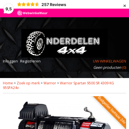
×
257
Reviews
9,5
Inloggen
Registreren
UW WINKELWAGEN
Geen producten
(0)
Home
>
Zoek op merk
>
Warrior
>
Warrior Spartan 9500 SR 4309 KG
95SPA24v
Budgetlier liertouw 24v