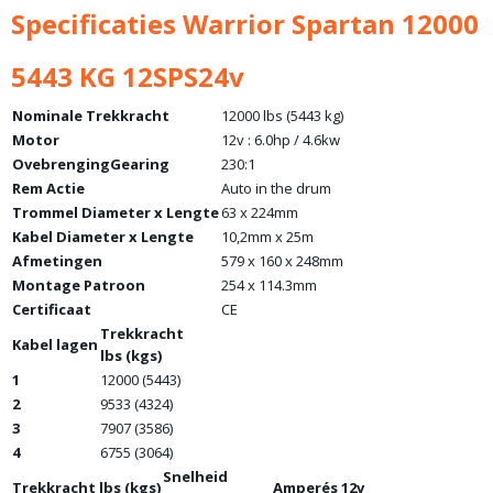
Specificaties Warrior Spartan 12000
5443 KG 12SPS24v
Nominale Trekkracht
12000 lbs (5443 kg)
Motor
12v : 6.0hp / 4.6kw
OvebrengingGearing
230:1
Rem Actie
Auto in the drum
Trommel Diameter x Lengte
63 x 224mm
Kabel Diameter x Lengte
10,2mm x 25m
Afmetingen
579 x 160 x 248mm
Montage Patroon
254 x 114.3mm
Certificaat
CE
Trekkracht
Kabel lagen
lbs (kgs)
1
12000 (5443)
2
9533 (4324)
3
7907 (3586)
4
6755 (3064)
Snelheid
Trekkracht lbs (kgs)
Amperés 12v