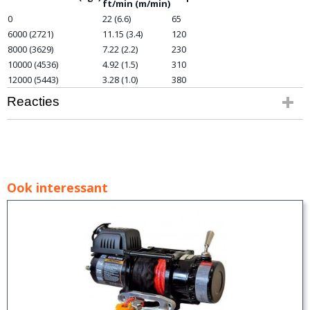
ft/min (m/min)
0
22 (6.6)
65
6000 (2721)
11.15 (3.4)
120
8000 (3629)
7.22 (2.2)
230
10000 (4536)
4.92 (1.5)
310
12000 (5443)
3.28 (1.0)
380
Reacties
Ook interessant