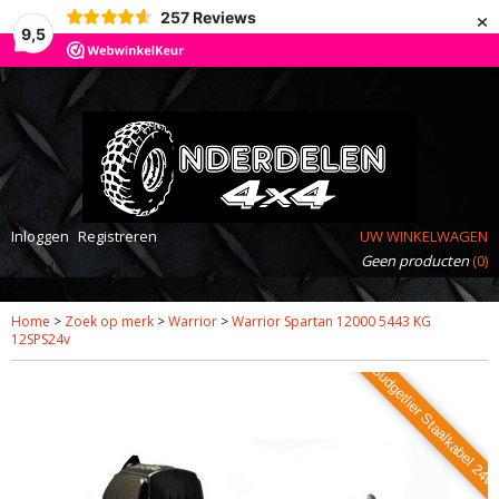
×
257
Reviews
9,5
Inloggen
Registreren
UW WINKELWAGEN
Geen producten
(0)
Home
>
Zoek op merk
>
Warrior
>
Warrior Spartan 12000 5443 KG
12SPS24v
Budgetlier Staalkabel 24v