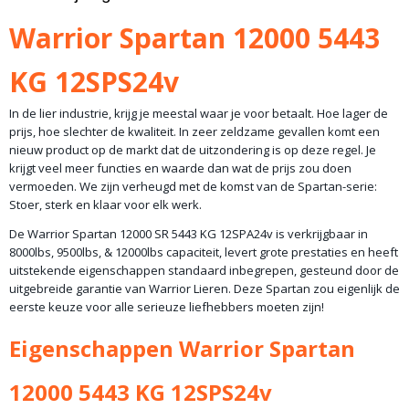
10-828
Bruto gewicht
Warrior Spartan 12000 5443
35,00 Kg
KG 12SPS24v
In de lier industrie, krijg je meestal waar je voor betaalt. Hoe lager de
prijs, hoe slechter de kwaliteit. In zeer zeldzame gevallen komt een
nieuw product op de markt dat de uitzondering is op deze regel. Je
krijgt veel meer functies en waarde dan wat de prijs zou doen
vermoeden. We zijn verheugd met de komst van de Spartan-serie:
Stoer, sterk en klaar voor elk werk.
De Warrior Spartan 12000 SR 5443 KG 12SPA24v is verkrijgbaar in
8000lbs, 9500lbs, & 12000lbs capaciteit, levert grote prestaties en heeft
uitstekende eigenschappen standaard inbegrepen, gesteund door de
uitgebreide garantie van Warrior Lieren. Deze Spartan zou eigenlijk de
eerste keuze voor alle serieuze liefhebbers moeten zijn!
Eigenschappen Warrior Spartan
12000 5443 KG 12SPS24v