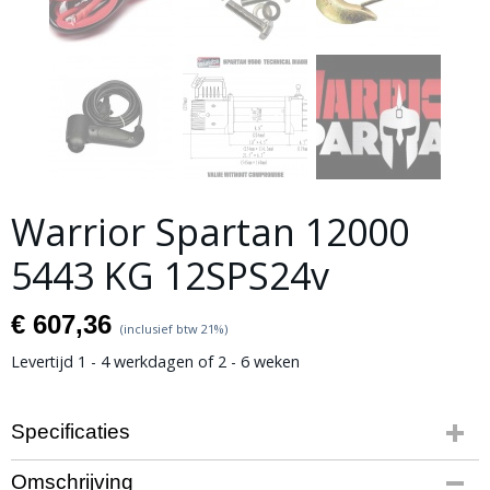
Warrior Spartan 12000
5443 KG 12SPS24v
€ 607,36
(inclusief btw 21%)
Levertijd 1 - 4 werkdagen of 2 - 6 weken
Specificaties
Productcode
Omschrijving