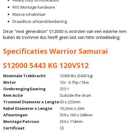
Heavy Duty stroomkabels
RVS Montage hardware
Massa schakelaar
Draadloze afstandsbediening
Deze "next generation" S12000 is voorzien van een externe rem
buiten de trommel dus heeft geen last van hitte ontwikkeling.
Specificaties Warrior Samurai
S12000 5443 KG 120VS12
Nominale Trekkracht
12000 lbs (5443 kg)
Motor
12v : 6.7hp / 5kw
OvebrengingGearing
253:1
Rem Actie
Outside the drum
Trommel Diameter x Lengte
63 x 223mm
Kabel Diameter x Lengte
10,2mm x 26m
Afmetingen
559 x 160 x 248mm
Montage Patroon
254 x 114mm
Certificaat
CE