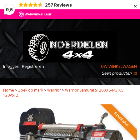
×
257
Reviews
9,5
Inloggen
Registreren
UW WINKELWAGEN
Geen producten
(0)
Home
>
Zoek op merk
>
Warrior
>
Warrior Samurai S12000 5443 KG
120VS12
Staalkabel