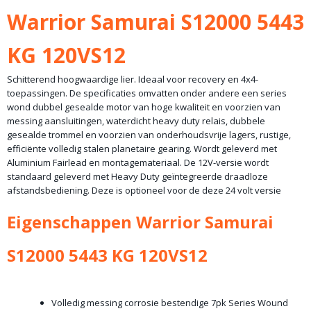
Bruto gewicht
Warrior Samurai S12000 5443
44,00 Kg
KG 120VS12
Schitterend hoogwaardige lier. Ideaal voor recovery en 4x4-
toepassingen. De specificaties omvatten onder andere een series
wond dubbel gesealde motor van hoge kwaliteit en voorzien van
messing aansluitingen, waterdicht heavy duty relais, dubbele
gesealde trommel en voorzien van onderhoudsvrije lagers, rustige,
efficiënte volledig stalen planetaire gearing. Wordt geleverd met
Aluminium Fairlead en montagemateriaal. De 12V-versie wordt
standaard geleverd met Heavy Duty geïntegreerde draadloze
afstandsbediening. Deze is optioneel voor de deze 24 volt versie
Eigenschappen Warrior Samurai
S12000 5443 KG 120VS12
Volledig messing corrosie bestendige 7pk Series Wound