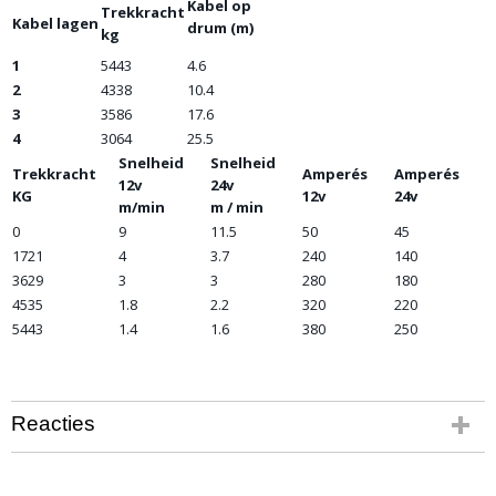
Kabel op
Trekkracht
Kabel lagen
drum (m)
kg
1
5443
4.6
2
4338
10.4
3
3586
17.6
4
3064
25.5
Snelheid
Snelheid
Trekkracht
Amperés
Amperés
12v
24v
KG
12v
24v
m/min
m / min
0
9
11.5
50
45
1721
4
3.7
240
140
3629
3
3
280
180
4535
1.8
2.2
320
220
5443
1.4
1.6
380
250
Reacties