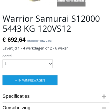
Warrior Samurai S12000
5443 KG 120VS12
€ 692,64
(inclusief btw 21%)
Levertijd 1 - 4 werkdagen of 2 - 6 weken
Aantal
IN WINKELWAGEN
Specificaties
Productcode
Omschrijving
10-817