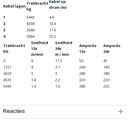
Kabel op
Trekkracht
Kabel lagen
drum (m)
kg
1
5443
4.6
2
4338
10.4
3
3586
17.6
4
3064
25.5
Snelheid
Snelheid
Trekkracht
Amperés
Amperés
12v
24v
KG
12v
24v
m/min
m / min
0
9
11.5
50
45
1721
4
3.7
240
140
3629
3
3
280
180
4535
1.8
2.2
320
220
5443
1.4
1.6
380
250
Reacties