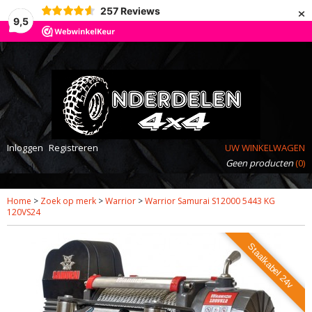
×
257
Reviews
9,5
Inloggen
Registreren
UW WINKELWAGEN
Geen producten
(0)
Home
>
Zoek op merk
>
Warrior
>
Warrior Samurai S12000 5443 KG
120VS24
Staalkabel 24v