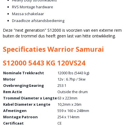
Heavy Duty stroomkabels
RVS Montage hardware
Massa schakelaar
Draadloze afstandsbediening
Deze "next generation" S12000 is voorzien van een externe rem
buiten de trommel dus heeft geen last van hitte ontwikkeling.
Specificaties Warrior Samurai
S12000 5443 KG 120VS24
Nominale Trekkracht
12000 lbs (5443 kg)
Motor
12v : 6.7hp / 5kw
OvebrengingGearing
253:1
Rem Actie
Outside the drum
Trommel Diameter x Lengte
63 x 223mm
Kabel Diameter x Lengte
10,2mm x 26m
Afmetingen
559 x 160 x 248mm
Montage Patroon
254 x 114mm
Certificaat
CE