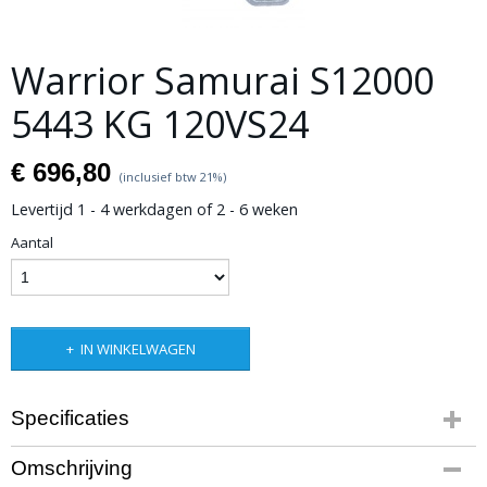
Warrior Samurai S12000
5443 KG 120VS24
€ 696,80
(inclusief btw 21%)
Levertijd 1 - 4 werkdagen of 2 - 6 weken
Aantal
IN WINKELWAGEN
Specificaties
Productcode
Omschrijving
10-816