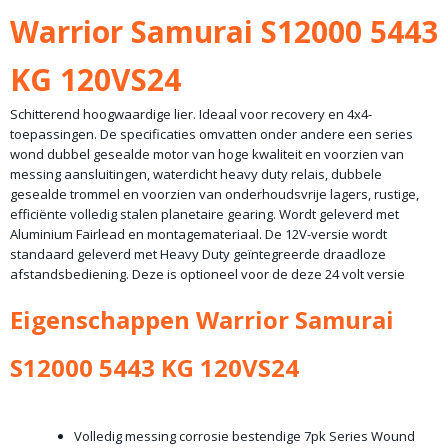
Bruto gewicht
Warrior Samurai S12000 5443
35,00 Kg
KG 120VS24
Schitterend hoogwaardige lier. Ideaal voor recovery en 4x4-
toepassingen. De specificaties omvatten onder andere een series
wond dubbel gesealde motor van hoge kwaliteit en voorzien van
messing aansluitingen, waterdicht heavy duty relais, dubbele
gesealde trommel en voorzien van onderhoudsvrije lagers, rustige,
efficiënte volledig stalen planetaire gearing. Wordt geleverd met
Aluminium Fairlead en montagemateriaal. De 12V-versie wordt
standaard geleverd met Heavy Duty geïntegreerde draadloze
afstandsbediening. Deze is optioneel voor de deze 24 volt versie
Eigenschappen Warrior Samurai
S12000 5443 KG 120VS24
Volledig messing corrosie bestendige 7pk Series Wound