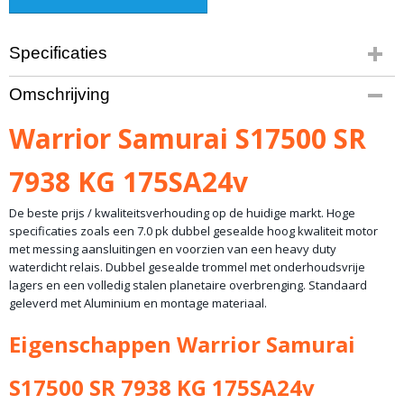
Specificaties
Productcode
Omschrijving
10-774
Bruto gewicht
Warrior Samurai S17500 SR
35,00 Kg
7938 KG 175SA24v
De beste prijs / kwaliteitsverhouding op de huidige markt. Hoge
specificaties zoals een 7.0 pk dubbel gesealde hoog kwaliteit motor
met messing aansluitingen en voorzien van een heavy duty
waterdicht relais. Dubbel gesealde trommel met onderhoudsvrije
lagers en een volledig stalen planetaire overbrenging. Standaard
geleverd met Aluminium en montage materiaal.
Eigenschappen Warrior Samurai
S17500 SR 7938 KG 175SA24v