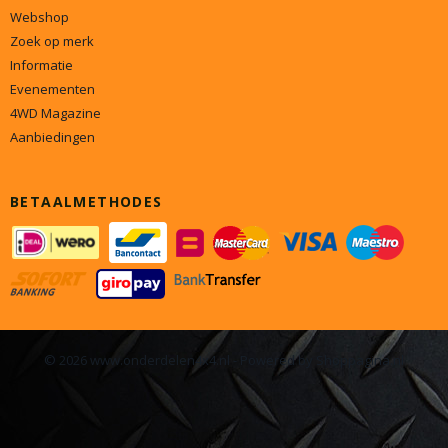
Webshop
Zoek op merk
Informatie
Evenementen
4WD Magazine
Aanbiedingen
BETAALMETHODES
© 2026 www.onderdelen4x4.nl - Powered by Shoppagina.nl