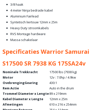
3/8 haak
4 meter Ninja bedrade kabel
Aluminium Fairlead
Syntetisch liertouw 12mm x 25m
Heavy Duty stroomkabels
RVS Montage hardware
Massa schakelaar
Specificaties Warrior Samurai
S17500 SR 7938 KG 175SA24v
Nominale Trekkracht
17500 lbs (7938 kg)
Motor
12v : 7.0hp / 4.9kw
OvebrengingGearing
430:1
Rem Actie
Auto in the drum
Trommel Diameter x Lengte
89 x 219mm
Kabel Diameter x Lengte
12mm x 25m
Afmetingen
610 x 216 x 254mm
Montage Patroon
254 x 114mm