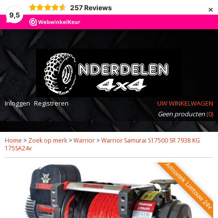
×
257
Reviews
9,5
Inloggen
Registreren
UW WINKELWAGEN
Geen producten
(0)
Home
>
Zoek op merk
>
Warrior
>
Warrior Samurai S17500 SR 7938 KG
175SA24v
Armortek Liertouw 24v