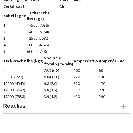
Certificaat
CE
Trekkracht
Kabel lagen
lbs (kgs)
1
17500 (7938)
2
14000 (6364)
3
12500 (5682
4
10000 (4545)
5
6000 (2728)
Snelheid
Trekkracht lbs (kgs)
Amperés 12v
Amperés 24v
ft/min (m/min)
0
22.3 (6.8)
100
60
6000 (2728)
9.84 (3.0)
220
130
10000 (4545)
9.8 (2.0)
320
170
12500 (5682)
5.8 (1.7)
350
220
17500 (7938)
3.9 (1.2)
450
290
Reacties