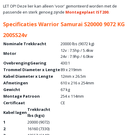
LET OP! Deze lier kan alleen 'voor' gemonteerd worden met de
passende en sterk genoeg zijnde
Montageplaat IST200
.
Specificaties Warrior Samurai S20000 9072 KG
200SS24v
Nominale Trekkracht
20000 lbs (9072 kg)
12v : 7.5hp / 5.4kw
Motor
24v : 7.9hp / 6.0kw
OvebrengingGearing
430:1
Trommel Diameter x Lengte
89 x 219mm
Kabel Diameter x Lengte
12mm x 26.5m
Afmetingen
610 x 216 x 254mm
Gewicht
67 kg
Montage Patroon
254 x 114mm
Certificaat
CE
Trekkracht
Kabel lagen
lbs (kgs)
1
20000 (9072)
2
16160 (7330)