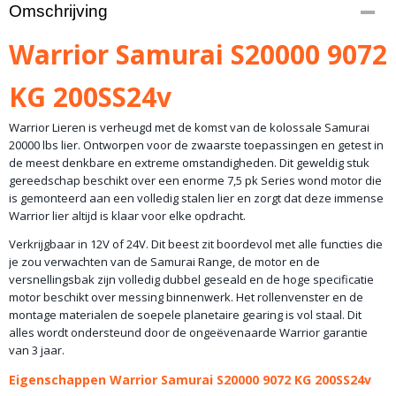
Productcode
Omschrijving
10-772
Bruto gewicht
Warrior Samurai S20000 9072
50,00 Kg
KG 200SS24v
Warrior Lieren is verheugd met de komst van de kolossale Samurai
20000 lbs lier. Ontworpen voor de zwaarste toepassingen en getest in
de meest denkbare en extreme omstandigheden. Dit geweldig stuk
gereedschap beschikt over een enorme 7,5 pk Series wond motor die
is gemonteerd aan een volledig stalen lier en zorgt dat deze immense
Warrior lier altijd is klaar voor elke opdracht.
Verkrijgbaar in 12V of 24V. Dit beest zit boordevol met alle functies die
je zou verwachten van de Samurai Range, de motor en de
versnellingsbak zijn volledig dubbel geseald en de hoge specificatie
motor beschikt over messing binnenwerk. Het rollenvenster en de
montage materialen de soepele planetaire gearing is vol staal. Dit
alles wordt ondersteund door de ongeëvenaarde Warrior garantie
van 3 jaar.
Eigenschappen Warrior Samurai S20000 9072 KG 200SS24v