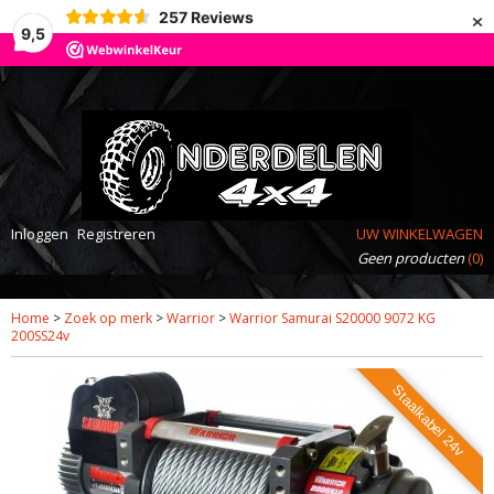
×
257
Reviews
9,5
Inloggen
Registreren
UW WINKELWAGEN
Geen producten
(0)
Home
>
Zoek op merk
>
Warrior
>
Warrior Samurai S20000 9072 KG
200SS24v
Staalkabel 24v