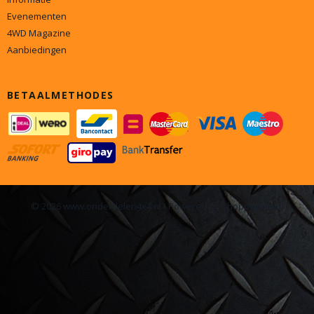
Evenementen
4WD Magazine
Aanbiedingen
BETAALMETHODES
© 2026 www.onderdelen4x4.nl - Powered by Shoppagina.nl