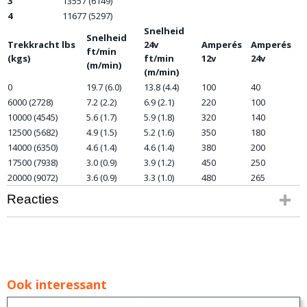
3
13557 (6149)
4
11677 (5297)
Snelheid
Snelheid
Trekkracht lbs
24v
Amperés
Amperés
ft/min
(kgs)
ft/min
12v
24v
(m/min)
(m/min)
0
19.7 (6.0)
13.8 (4.4)
100
40
6000 (2728)
7.2 (2.2)
6.9 (2.1)
220
100
10000 (4545)
5.6 (1.7)
5.9 (1.8)
320
140
12500 (5682)
4.9 (1.5)
5.2 (1.6)
350
180
14000 (6350)
4.6 (1.4)
4.6 (1.4)
380
200
17500 (7938)
3.0 (0.9)
3.9 (1.2)
450
250
20000 (9072)
3.6 (0.9)
3.3 (1.0)
480
265
Reacties
Ook interessant