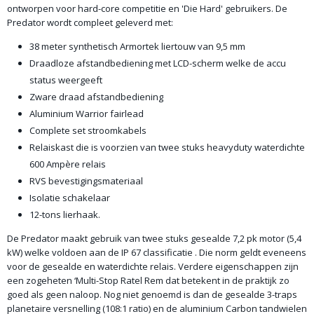
ontworpen voor hard-core competitie en 'Die Hard' gebruikers. De
Predator wordt compleet geleverd met:
38 meter synthetisch Armortek liertouw van 9,5 mm
Draadloze afstandbediening met LCD-scherm welke de accu
status weergeeft
Zware draad afstandbediening
Aluminium Warrior fairlead
Complete set stroomkabels
Relaiskast die is voorzien van twee stuks heavyduty waterdichte
600 Ampère relais
RVS bevestigingsmateriaal
Isolatie schakelaar
12-tons lierhaak.
De Predator maakt gebruik van twee stuks gesealde 7,2 pk motor (5,4
kW) welke voldoen aan de IP 67 classificatie . Die norm geldt eveneens
voor de gesealde en waterdichte relais. Verdere eigenschappen zijn
een zogeheten ‘Multi-Stop Ratel Rem dat betekent in de praktijk zo
goed als geen naloop. Nog niet genoemd is dan de gesealde 3-traps
planetaire versnelling (108:1 ratio) en de aluminium Carbon tandwielen