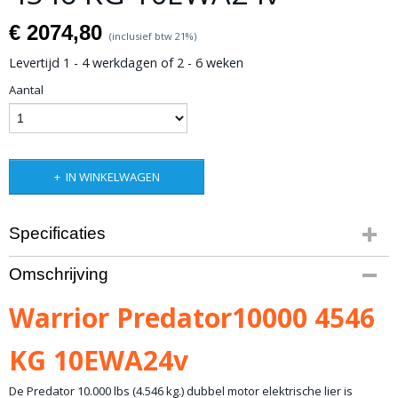
€ 2074,80
(inclusief btw 21%)
Levertijd 1 - 4 werkdagen of 2 - 6 weken
Aantal
IN WINKELWAGEN
Specificaties
Productcode
Omschrijving
10-756
Bruto gewicht
Warrior Predator10000 4546
35,00 Kg
KG 10EWA24v
De Predator 10.000 lbs (4.546 kg.) dubbel motor elektrische lier is