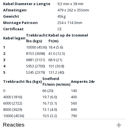
Kabel Diameter x Lengte
9,5 mm x 38 mtr
Afmetingen
479 x 262 x 355mm
Gewicht
45kg
Montage Patroon
254 x 114.3mm
Certificaat
CE
Trekkracht
Kabel op de trommel
Kabel lagen
lbs (kgs)
ft(m)
1
10000 (4536)
18.4 (5.6)
2
8153 (3698)
41.0 (12.5)
3
6881 (3131)
68.9 (21)
4
5953 (2700)
101 (30.8)
5
5245 (2379)
131.2 (40)
Snelheid
Trekkracht lbs (kgs)
Amperés 24v
ft/min (m/min)
0
66 (20)
140
4000 (1816)
19.7 (6.0)
400
6000 (2722)
16.7 (5.1)
560
8000 (3629)
13.1 (4.0)
690
10000 (4536)
10.5 (3.2)
790
Reacties