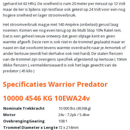
(gehard tot 62 HRc). De snelheid is ruim 20 meter per minuut op 12 Volt
maar de lier is tijdens zijn testfase ook getest op 24 Volt voor een nog
hogere snelheid en lager stroomverbruik.
Het stroomverbruik mag je met 140 Ampère (onbelast) gerust laag
noemen. Komen we nog even terug op de Multi Stop 10% Ratel rem.
Dat is een geheel nieuw ontwerp dat geen slijtage kent en geen
warmte afgeeft. Deze rem is ook niet in de trommel geplaatst maar er
naast en dat voorkomt tevens warmte overdracht naar je Armortek of
ander liertouw (wordt het derhalve ook niet hard). De stalen flenzen
van de trommel zijn overigens specifiek afgestemd op liertouw ( 10mm
dikke flenzen ), vermeldenswaard is ook het lage gewicht van de
predator ( 45 kilo )
Specificaties Warrior Predator
10000 4546 KG 10EWA24v
Nominale Trekkracht
10 000 lbs (4536kg)
Motor
24v : 7.2pk / 5.4kw
OvebrengingGearing
108:1
Trommel Diameter x Lengte
72 x 214mm