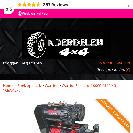
×
257
Reviews
9,5
Inloggen
Registreren
UW WINKELWAGEN
Geen producten
(0)
Home
>
Zoek op merk
>
Warrior
>
Warrior Predator10000 4546 KG
10EWA24v
Armortek Liertouw 24v