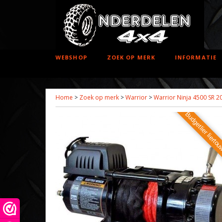
WEBSHOP
ZOEK OP MERK
INFORMATIE
Home
>
Zoek op merk
>
Warrior
>
Warrior Ninja 4500 SR 
Budgetlier lierto