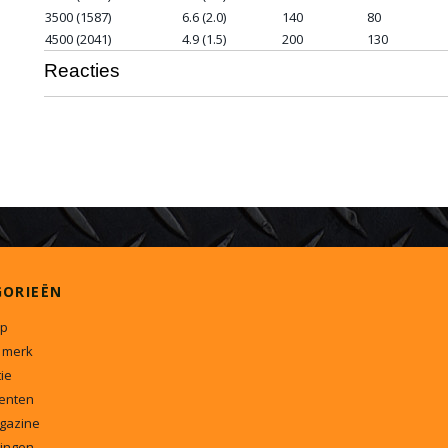
3500 (1587)
6.6 (2.0)
140
80
4500 (2041)
4.9 (1.5)
200
130
Reacties
GORIEËN
p
 merk
ie
enten
gazine
ingen