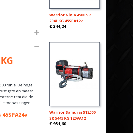
Warrior Ninja 4500 SR
2041 KG 45SPA12v
€ 344,24
 KG
500 Ninja. De hoge
 rustigste en meest
 externe rem die de
alle toepassingen.
Warrior Samurai S12000
G 45SPA24v
SR 5443 KG 120VA12
€ 951,60