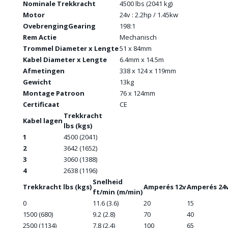
Nominale Trekkracht
4500 lbs (2041 kg)
Motor
24v : 2.2hp / 1.45kw
OvebrengingGearing
198:1
Rem Actie
Mechanisch
Trommel Diameter x Lengte
51 x 84mm
Kabel Diameter x Lengte
6.4mm x 14.5m
Afmetingen
338 x 124 x 119mm
Gewicht
13kg
Montage Patroon
76 x 124mm
Certificaat
CE
Trekkracht
Kabel lagen
lbs (kgs)
1
4500 (2041)
2
3642 (1652)
3
3060 (1388)
4
2638 (1196)
Snelheid
Trekkracht lbs (kgs)
Amperés 12v
Amperés 24
ft/min (m/min)
0
11.6 (3.6)
20
15
1500 (680)
9.2 (2.8)
70
40
2500 (1134)
7.8 (2.4)
100
65