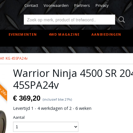
Contact
Voorwaarden
Partners
Privacy
EVENEMENTEN
4WD MAGAZINE
AANBIEDINGEN
2041 KG 45SPA24v
uw 24v
Warrior Ninja 4500 SR 2
45SPA24v
€ 369,20
(inclusief btw 21%)
Levertijd 1 - 4 werkdagen of 2 - 6 weken
Aantal