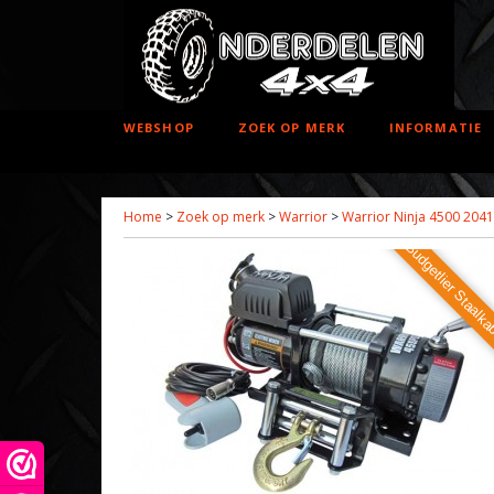
WEBSHOP
ZOEK OP MERK
INFORMATIE
Home
>
Zoek op merk
>
Warrior
>
Warrior Ninja 4500 204
Budgetlier Staalka