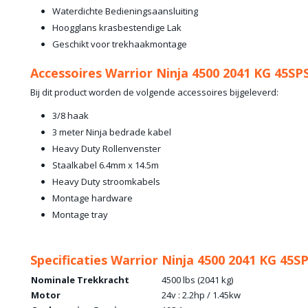
Waterdichte Bedieningsaansluiting
Hoogglans krasbestendige Lak
Geschikt voor trekhaakmontage
Accessoires Warrior Ninja 4500 2041 KG 45SP
Bij dit product worden de volgende accessoires bijgeleverd:
3/8 haak
3 meter Ninja bedrade kabel
Heavy Duty Rollenvenster
Staalkabel 6.4mm x 14.5m
Heavy Duty stroomkabels
Montage hardware
Montage tray
Specificaties Warrior Ninja 4500 2041 KG 45S
Nominale Trekkracht
4500 lbs (2041 kg)
Motor
24v : 2.2hp / 1.45kw