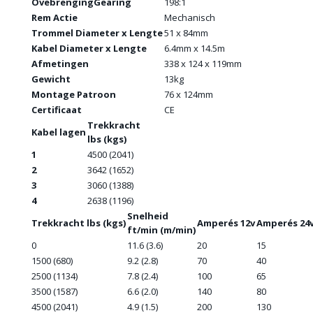
OvebrengingGearing
198:1
Rem Actie
Mechanisch
Trommel Diameter x Lengte
51 x 84mm
Kabel Diameter x Lengte
6.4mm x 14.5m
Afmetingen
338 x 124 x 119mm
Gewicht
13kg
Montage Patroon
76 x 124mm
Certificaat
CE
Trekkracht
Kabel lagen
lbs (kgs)
1
4500 (2041)
2
3642 (1652)
3
3060 (1388)
4
2638 (1196)
Snelheid
Trekkracht lbs (kgs)
Amperés 12v
Amperés 24
ft/min (m/min)
0
11.6 (3.6)
20
15
1500 (680)
9.2 (2.8)
70
40
2500 (1134)
7.8 (2.4)
100
65
3500 (1587)
6.6 (2.0)
140
80
4500 (2041)
4.9 (1.5)
200
130