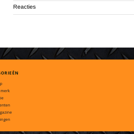
Reacties
GORIEËN
p
 merk
ie
enten
gazine
ingen