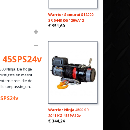
Warrior Samurai S12000
SR 5443 KG 120VA12
€ 951,60
G 45SPS24v
500 Ninja. De hoge
 rustigste en meest
 externe rem die de
alle toepassingen.
5SPS24v
Warrior Ninja 4500 SR
2041 KG 45SPA12v
€ 344,24