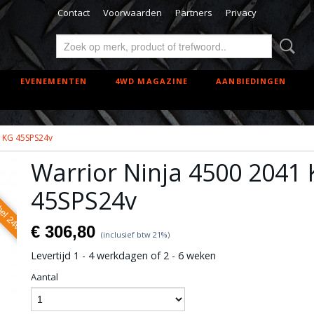
Contact
Voorwaarden
Partners
Privacy
EVENEMENTEN
4WD MAGAZINE
AANBIEDINGEN
1 KG 45SPS24v
bel 24v
Warrior Ninja 4500 2041
45SPS24v
€ 306,80
(inclusief btw 21%)
Levertijd 1 - 4 werkdagen of 2 - 6 weken
Aantal