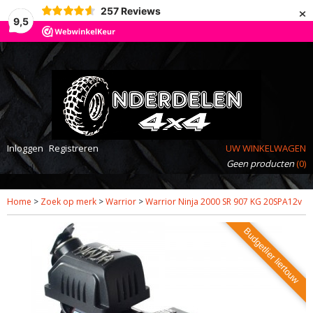
×
257
Reviews
9,5
Inloggen
Registreren
UW WINKELWAGEN
Geen producten
(0)
Home
>
Zoek op merk
>
Warrior
>
Warrior Ninja 2000 SR 907 KG 20SPA12v
Budgetlier liertouw