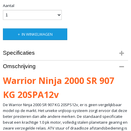
Aantal
IN WINKELWAGEN
Specificaties
Productcode
Omschrijving
10-57
Bruto gewicht
Warrior Ninja 2000 SR 907
10,00 Kg
KG 20SPA12v
De Warrior Ninja 2000 SR 907 KG 20SPS12v, er is geen vergelijkbaar
model op de markt. Het unieke vrijloop-systeem zorgt ervoor dat deze
beter presteren dan alle andere merken. De standaard specificatie
bevat een krachtige 1.0 pk motor, volledig stalen planetaire gearing en
zware verzegelde relais. ATV stuur of draadloze afstandsbediening is