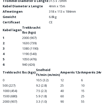
Trommel Diameter x Lengte
31.5 x 73mm
Kabel Diameter x Lengte
4mm x 15m
Afmetingen
318 x 113 x 184mm
Gewicht
6.8kg
Certificaat
CE
Trekkracht
Kabel lagen
lbs (kgs)
1
2000 (907)
2
1630 (739)
3
1380 (1190)
4
1190 (540)
5
1050 (476)
6
940 (426)
Snelheid
Trekkracht lbs (kgs)
Amperés 12v
Amperés 24v
ft/min (m/min)
0
10.5 (3.2)
12
6
500 (227)
9.2 (2.8)
25
10
1000 (454)
7.5 (2.3)
40
15
1500 (680)
5.9 (1.8)
60
25
2000 (907)
3.3 (1.0)
90
55