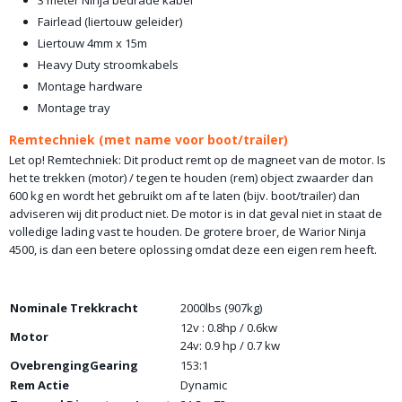
3 meter Ninja bedrade kabel
Fairlead (liertouw geleider)
Liertouw 4mm x 15m
Heavy Duty stroomkabels
Montage hardware
Montage tray
Remtechniek (met name voor boot/trailer)
Let op! Remtechniek: Dit product remt op de magneet van de motor. Is
het te trekken (motor) / tegen te houden (rem) object zwaarder dan
600 kg en wordt het gebruikt om af te laten (bijv. boot/trailer) dan
adviseren wij dit product niet. De motor is in dat geval niet in staat de
volledige lading vast te houden. De grotere broer, de Warior Ninja
4500, is dan een betere oplossing omdat deze een eigen rem heeft.
Nominale Trekkracht
2000lbs (907kg)
12v : 0.8hp / 0.6kw
Motor
24v: 0.9 hp / 0.7 kw
OvebrengingGearing
153:1
Rem Actie
Dynamic