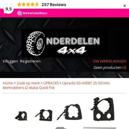
×
257
Reviews
9,5
Inloggen
Registreren
UW WINKELWAGEN
Geen producten
(0)
Home
>
Zoek op merk
>
UPRACKS
>
Upracks 63-A0067 25-50 mm.
klemrubbers (2 stuks) Quick Fist