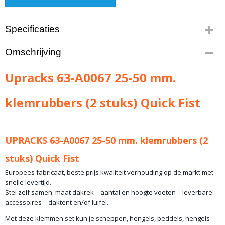
Specificaties
Productcode leverancier
Omschrijving
D43:63-A0067
Bruto gewicht
Upracks 63-A0067 25-50 mm.
1,00 Kg
klemrubbers (2 stuks) Quick Fist
UPRACKS 63-A0067 25-50 mm. klemrubbers (2
stuks) Quick Fist
Europees fabricaat, beste prijs kwaliteit verhouding op de markt met
snelle levertijd.
Stel zelf samen: maat dakrek – aantal en hoogte voeten – leverbare
accessoires – daktent en/of luifel.
Met deze klemmen set kun je scheppen, hengels, peddels, hengels