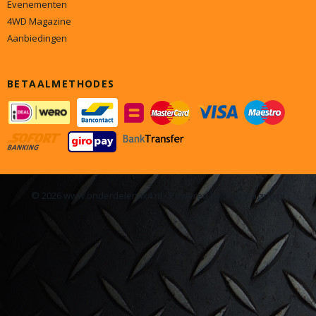
Evenementen
4WD Magazine
Aanbiedingen
BETAALMETHODES
© 2026 www.onderdelen4x4.nl - Powered by Shoppagina.nl