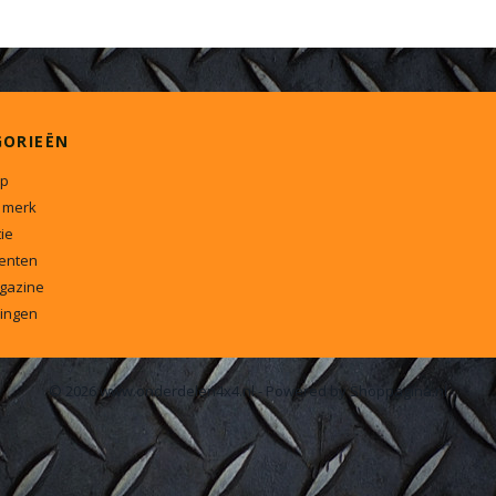
GORIEËN
p
 merk
ie
enten
gazine
ingen
© 2026 www.onderdelen4x4.nl - Powered by Shoppagina.nl