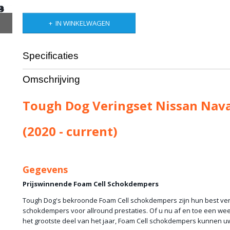
IN WINKELWAGEN
Specificaties
Productcode leverancier
TD-SK-NN-NP300-202
Omschrijving
Bruto gewicht
42,00 Kg
Tough Dog Veringset Nissan Nav
(2020 - current)
Gegevens
Prijswinnende Foam Cell Schokdempers
Tough Dog's bekroonde Foam Cell schokdempers zijn hun best v
schokdempers voor allround prestaties. Of u nu af en toe een we
het grootste deel van het jaar, Foam Cell schokdempers kunnen u