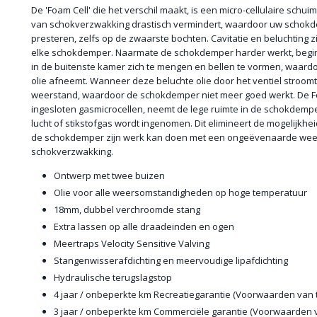
De 'Foam Cell' die het verschil maakt, is een micro-cellulaire schui
van schokverzwakking drastisch vermindert, waardoor uw schokd
presteren, zelfs op de zwaarste bochten. Cavitatie en beluchting 
elke schokdemper. Naarmate de schokdemper harder werkt, begin
in de buitenste kamer zich te mengen en bellen te vormen, waardoo
olie afneemt. Wanneer deze beluchte olie door het ventiel stroomt,
weerstand, waardoor de schokdemper niet meer goed werkt. De Foa
ingesloten gasmicrocellen, neemt de lege ruimte in de schokdemp
lucht of stikstofgas wordt ingenomen. Dit elimineert de mogelijkheid
de schokdemper zijn werk kan doen met een ongeëvenaarde wee
schokverzwakking.
Ontwerp met twee buizen
Olie voor alle weersomstandigheden op hoge temperatuur
18mm, dubbel verchroomde stang
Extra lassen op alle draadeinden en ogen
Meertraps Velocity Sensitive Valving
Stangenwisserafdichting en meervoudige lipafdichting
Hydraulische terugslagstop
4 jaar / onbeperkte km Recreatiegarantie (Voorwaarden van 
3 jaar / onbeperkte km Commerciële garantie (Voorwaarden 