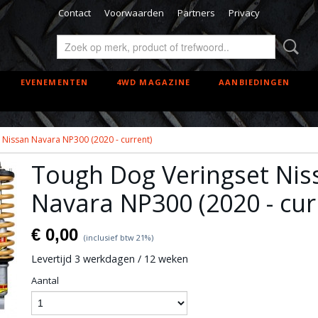
Contact
Voorwaarden
Partners
Privacy
EVENEMENTEN
4WD MAGAZINE
AANBIEDINGEN
Nissan Navara NP300 (2020 - current)
Tough Dog Veringset Nis
Navara NP300 (2020 - cur
€ 0,00
(inclusief btw 21%)
Levertijd 3 werkdagen / 12 weken
Aantal