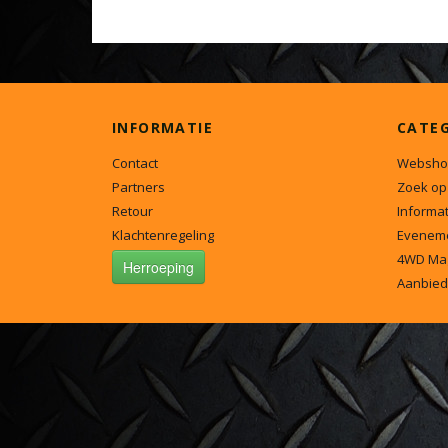
INFORMATIE
CATE
Contact
Websho
Partners
Zoek op
Retour
Informat
Klachtenregeling
Evenem
4WD Ma
Herroeping
Aanbied