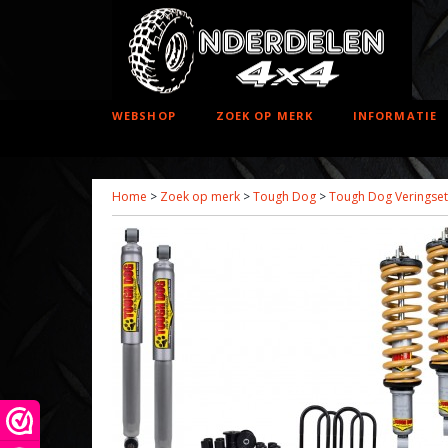
WEBSHOP
ZOEK OP MERK
INFORMATIE
Home
>
Zoek op merk
>
Tough Dog
>
Tough Dog Veringset 