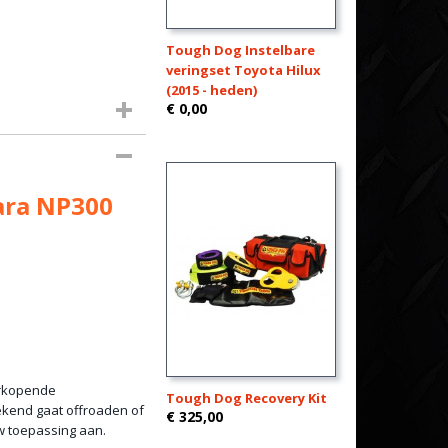
Tough Dog Instelbare
veringset Toyota Hilux
(2015 - heden)
€ 0,00
0
ara NP300
erkopende
Tough Dog Recovery Kit
ekend gaat offroaden of
€ 325,00
w toepassing aan.