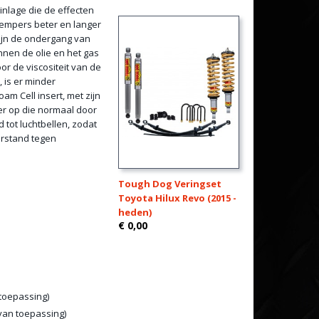
minlage die de effecten
empers beter en langer
zijn de ondergang van
nen de olie en het gas
r de viscositeit van de
 is er minder
m Cell insert, met zijn
er op die normaal door
 tot luchtbellen, zodat
rstand tegen
Tough Dog Veringset
Toyota Hilux Revo (2015 -
heden)
€ 0,00
toepassing)
van toepassing)