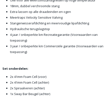
Olie voor alle weersomstandigheden op hoge temperatuur
18mm, dubbel verchroomde stang
Extra lassen op alle draadeinden en ogen
Meertraps Velocity Sensitive Valving
Stangenwisserafdichting en meervoudige lipafdichting
Hydraulische terugslagstop
4 jaar / onbeperkte km Recreatiegarantie (Voorwaarden van
toepassing)
3 jaar / onbeperkte km Commerciële garantie (Voorwaarden van
toepassing)
Set onderdelen:
2x 41mm Foam Cell (voor)
2x 41mm Foam Cell (achter)
2x Spiraalveren (achter)
1x Sway Bar Beugel (achter)