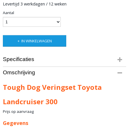
Levertijd 3 werkdagen / 12 weken
Aantal
IN WINKELWAGEN
Specificaties
Productcode leverancier
Omschrijving
TD-SK-TLC-300
Bruto gewicht
Tough Dog Veringset Toyota
40,00 Kg
Landcruiser 300
Prijs op aanvraag
Gegevens