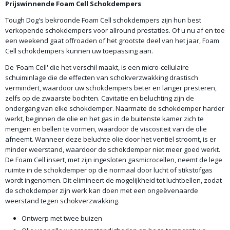
Prijswinnende Foam Cell Schokdempers
Tough Dog's bekroonde Foam Cell schokdempers zijn hun best
verkopende schokdempers voor allround prestaties. Of u nu af en toe
een weekend gaat offroaden of het grootste deel van het jaar, Foam
Cell schokdempers kunnen uw toepassing aan.
De 'Foam Cell' die het verschil maakt, is een micro-cellulaire
schuiminlage die de effecten van schokverzwakking drastisch
vermindert, waardoor uw schokdempers beter en langer presteren,
zelfs op de zwaarste bochten. Cavitatie en beluchting zijn de
ondergang van elke schokdemper. Naarmate de schokdemper harder
werkt, beginnen de olie en het gas in de buitenste kamer zich te
mengen en bellen te vormen, waardoor de viscositeit van de olie
afneemt. Wanneer deze beluchte olie door het ventiel stroomt, is er
minder weerstand, waardoor de schokdemper niet meer goed werkt.
De Foam Cell insert, met zijn ingesloten gasmicrocellen, neemt de lege
ruimte in de schokdemper op die normaal door lucht of stikstofgas
wordt ingenomen. Dit elimineert de mogelijkheid tot luchtbellen, zodat
de schokdemper zijn werk kan doen met een ongeëvenaarde
weerstand tegen schokverzwakking.
Ontwerp met twee buizen