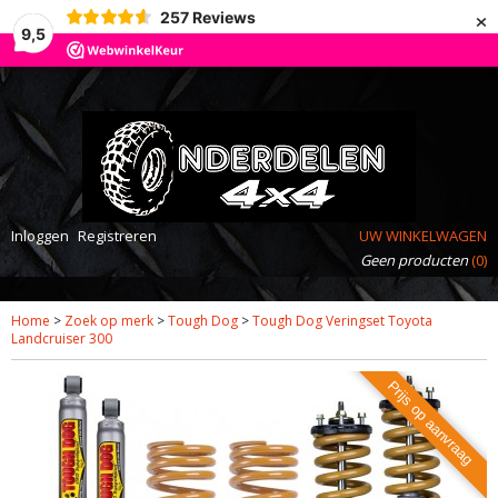
×
257
Reviews
9,5
Inloggen
Registreren
UW WINKELWAGEN
Geen producten
(0)
Home
>
Zoek op merk
>
Tough Dog
>
Tough Dog Veringset Toyota
Landcruiser 300
Prijs op aanvraag