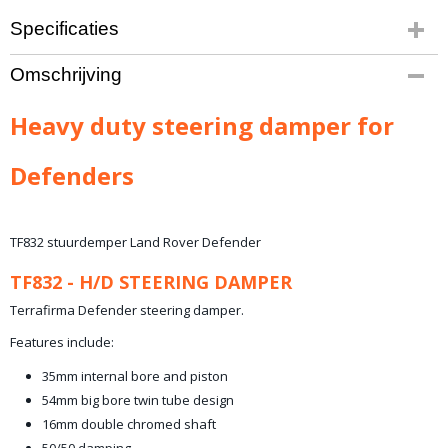
Specificaties
Bruto gewicht
Omschrijving
6,00 Kg
Heavy duty steering damper for
Defenders
TF832 stuurdemper Land Rover Defender
TF832 -
H/D STEERING DAMPER
Terrafirma Defender steering damper.
Features include:
35mm internal bore and piston
54mm big bore twin tube design
16mm double chromed shaft