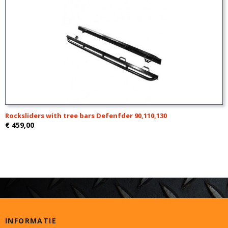
Rocksliders with tree bars Defenfder 90,110,130
€ 459,00
INFORMATIE