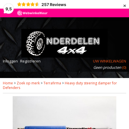
×
257
Reviews
9,5
Inloggen
Registreren
UW WINKELWAGEN
Geen producten
(0)
Home
>
Zoek op merk
>
Terrafirma
>
Heavy duty steering damper for
Defenders