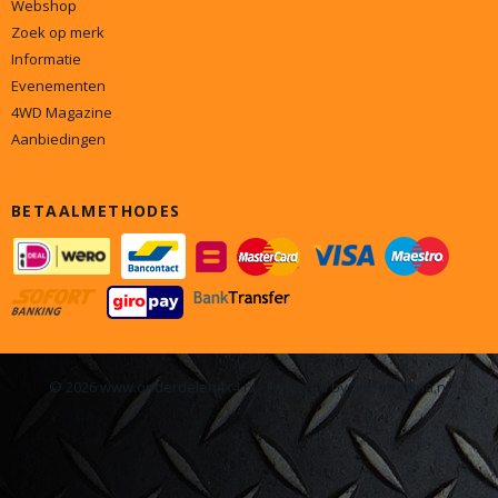
Webshop
Zoek op merk
Informatie
Evenementen
4WD Magazine
Aanbiedingen
BETAALMETHODES
© 2026 www.onderdelen4x4.nl - Powered by Shoppagina.nl