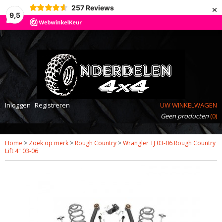
×
257
Reviews
9,5
Inloggen
Registreren
UW WINKELWAGEN
Geen producten
(0)
Home
>
Zoek op merk
>
Rough Country
>
Wrangler TJ 03-06 Rough Country
Lift 4" 03-06