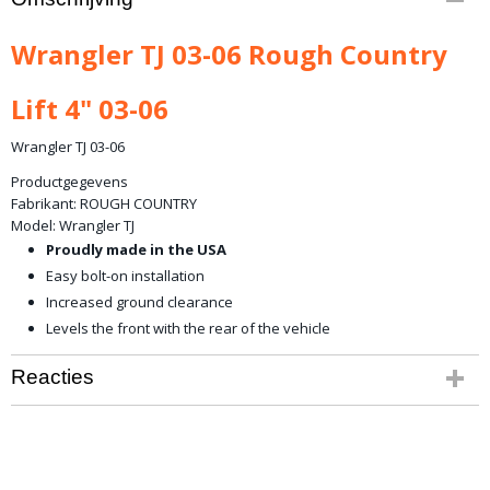
90730
Bruto gewicht
Wrangler TJ 03-06 Rough Country
16,00 Kg
Lift 4" 03-06
Wrangler TJ 03-06
Productgegevens
Fabrikant:
ROUGH COUNTRY
Model:
Wrangler TJ
Proudly made in the USA
Easy bolt-on installation
Increased ground clearance
Levels the front with the rear of the vehicle
Reacties