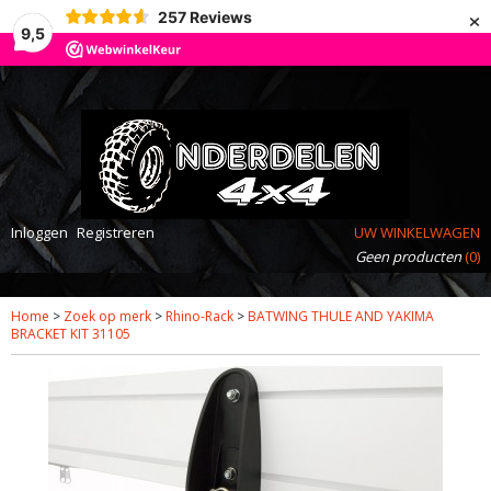
×
257
Reviews
9,5
Inloggen
Registreren
UW WINKELWAGEN
Geen producten
(0)
Home
>
Zoek op merk
>
Rhino-Rack
>
BATWING THULE AND YAKIMA
BRACKET KIT 31105