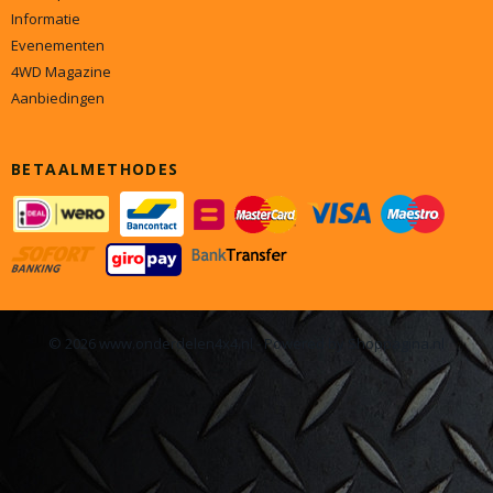
Informatie
Evenementen
4WD Magazine
Aanbiedingen
BETAALMETHODES
© 2026 www.onderdelen4x4.nl - Powered by Shoppagina.nl