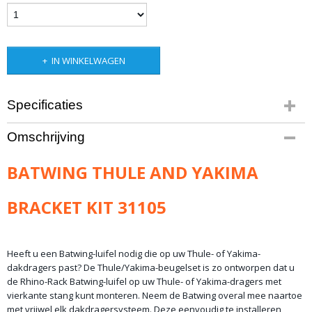
IN WINKELWAGEN
Specificaties
Bruto gewicht
Omschrijving
1,00 Kg
BATWING THULE AND YAKIMA
BRACKET KIT 31105
Heeft u een Batwing-luifel nodig die op uw Thule- of Yakima-
dakdragers past? De Thule/Yakima-beugelset is zo ontworpen dat u
de Rhino-Rack Batwing-luifel op uw Thule- of Yakima-dragers met
vierkante stang kunt monteren. Neem de Batwing overal mee naartoe
met vrijwel elk dakdragersysteem. Deze eenvoudig te installeren