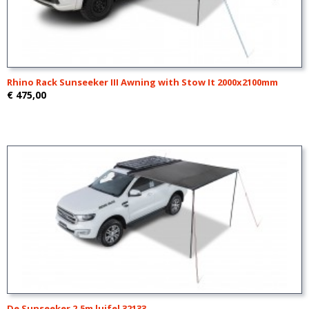
Rhino Rack Sunseeker III Awning with Stow It 2000x2100mm
€ 475,00
De Sunseeker 2.5m luifel 32133