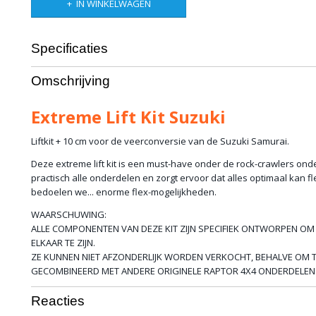
IN WINKELWAGEN
Specificaties
Bruto gewicht
35,00 Kg
Omschrijving
Extreme Lift Kit Suzuki
Liftkit + 10 cm voor de veerconversie van de Suzuki Samurai.
Deze extreme lift kit is een must-have onder de rock-crawlers ond
practisch alle onderdelen en zorgt ervoor dat alles optimaal kan f
bedoelen we... enorme flex-mogelijkheden.
WAARSCHUWING:
ALLE COMPONENTEN VAN DEZE KIT ZIJN SPECIFIEK ONTWORPEN OM
ELKAAR TE ZIJN.
ZE KUNNEN NIET AFZONDERLIJK WORDEN VERKOCHT, BEHALVE OM
GECOMBINEERD MET ANDERE ORIGINELE RAPTOR 4X4 ONDERDELEN
Reacties