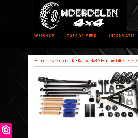
WEBSHOP
ZOEK OP MERK
INFORMATIE
Home
>
Zoek op merk
>
Raptor 4x4
>
Extreme Lift Kit Suzuk