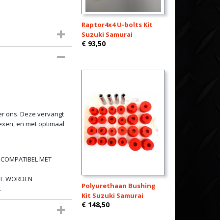
Raptor4x4 U-bolts Kit
Suzuki Samurai
€ 93,50
er ons. Deze vervangt
lexen, en met optimaal
 COMPATIBEL MET
 TE WORDEN
Polyurethaan Bushing
.
Kit Suzuki Samurai
€ 148,50