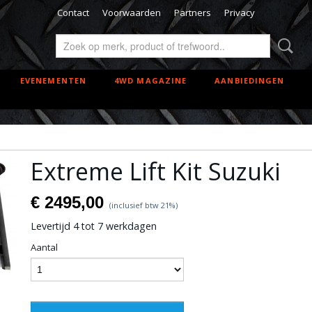
Contact
Voorwaarden
Partners
Privacy
EVENEMENTEN
4WD MAGAZINE
AANBIEDINGEN
i
Extreme Lift Kit Suzuki
€ 2495,00
(inclusief btw 21%)
Levertijd 4 tot 7 werkdagen
Aantal