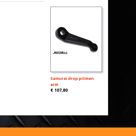
Samurai drop pitman
arm
€ 107,80