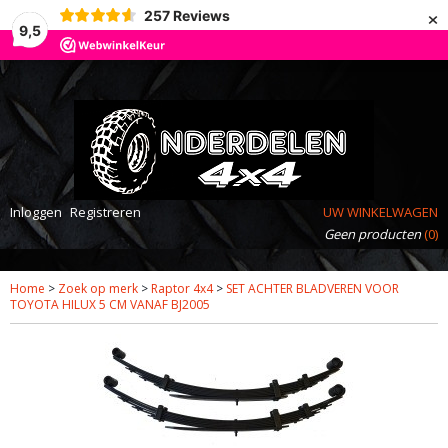
×
257
Reviews
9,5
Inloggen
Registreren
UW WINKELWAGEN
Geen producten
(0)
Home
>
Zoek op merk
>
Raptor 4x4
>
SET ACHTER BLADVEREN VOOR
TOYOTA HILUX 5 CM VANAF BJ2005