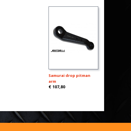
Samurai drop pitman
arm
€ 107,80