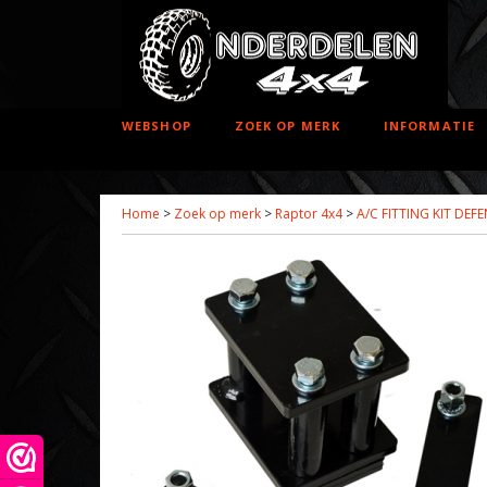
WEBSHOP
ZOEK OP MERK
INFORMATIE
Home
>
Zoek op merk
>
Raptor 4x4
>
A/C FITTING KIT DEF