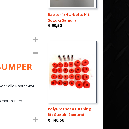
Raptor4x4 U-bolts Kit
Suzuki Samurai
€ 93,50
 BUMPER
voor alle Raptor 4x4
V8-motoren en
Polyurethaan Bushing
Kit Suzuki Samurai
€ 148,50