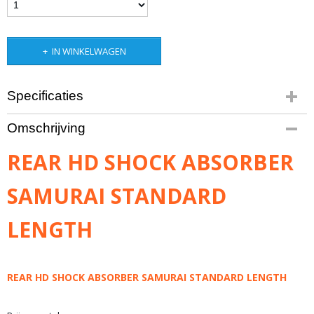
IN WINKELWAGEN
Specificaties
Bruto gewicht
Omschrijving
2,00 Kg
REAR HD SHOCK ABSORBER
SAMURAI STANDARD
LENGTH
REAR HD SHOCK ABSORBER SAMURAI STANDARD LENGTH