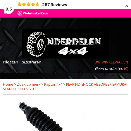
×
257
Reviews
9,5
Inloggen
Registreren
UW WINKELWAGEN
Geen producten
(0)
Home
>
Zoek op merk
>
Raptor 4x4
>
REAR HD SHOCK ABSORBER SAMURAI
STANDARD LENGTH