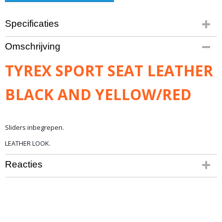
Specificaties
Productcode
Omschrijving
1671-419
Bruto gewicht
TYREX SPORT SEAT LEATHER
18,00 Kg
BLACK AND YELLOW/RED
Sliders inbegrepen.
LEATHER LOOK.
Reacties