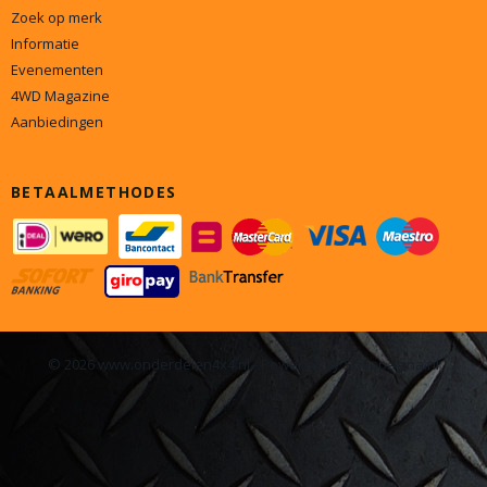
Zoek op merk
Informatie
Evenementen
4WD Magazine
Aanbiedingen
BETAALMETHODES
© 2026 www.onderdelen4x4.nl - Powered by Shoppagina.nl