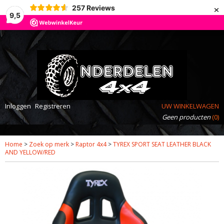
×
257
Reviews
9,5
Inloggen
Registreren
UW WINKELWAGEN
Geen producten
(0)
Home
>
Zoek op merk
>
Raptor 4x4
>
TYREX SPORT SEAT LEATHER BLACK
AND YELLOW/RED