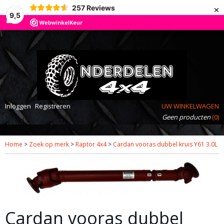
×
257
Reviews
9,5
Inloggen
Registreren
UW WINKELWAGEN
Geen producten
(0)
Home
>
Zoek op merk
>
Raptor 4x4
>
Cardan vooras dubbel kruis Y61 3.0L
Cardan vooras dubbel