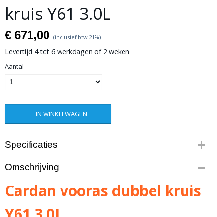
kruis Y61 3.0L
€ 671,00
(inclusief btw 21%)
Levertijd 4 tot 6 werkdagen of 2 weken
Aantal
IN WINKELWAGEN
Specificaties
Productcode leverancier
Omschrijving
11383A (artikel kan niet retour)
Bruto gewicht
Cardan vooras dubbel kruis
10,00 Kg
Y61 3.0L