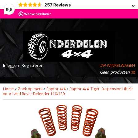
×
257
Reviews
9,5
Inloggen
Registreren
UW WINKELWAGEN
Geen producten
(0)
Home
>
Zoek op merk
>
Raptor 4x4
>
Raptor 4x4 'Tiger' Suspension Lift Kit
voor Land Rover Defender 110/130