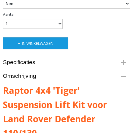
Aantal
IN WINKELWAGEN
Specificaties
Productcode
Omschrijving
10-1414
Productcode leverancier
Raptor 4x4 'Tiger'
011215
Bruto gewicht
Suspension Lift Kit voor
25,00 Kg
Land Rover Defender