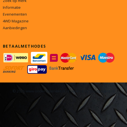
Zoek op merk
Informatie
Evenementen
4WD Magazine
Aanbiedingen
BETAALMETHODES
© 2026 www.onderdelen4x4.nl - Powered by Shoppagina.nl