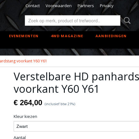
Contact
Voorwaarden
Partners
Privacy
EVENEMENTEN
4WD MAGAZINE
AANBIEDINGEN
ardstang voorkant Y60 Y61
Verstelbare HD panhard
voorkant Y60 Y61
€ 264,00
(inclusief btw 21%)
Kleur kiezen
Aantal