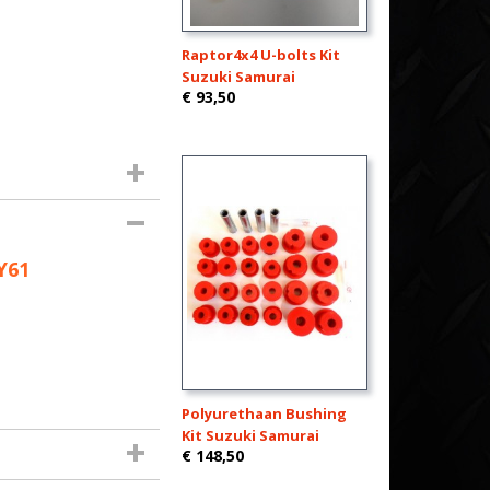
Raptor4x4 U-bolts Kit
Suzuki Samurai
€ 93,50
Y61
Polyurethaan Bushing
Kit Suzuki Samurai
€ 148,50