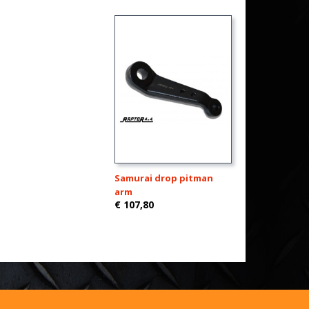
Samurai drop pitman
arm
€ 107,80