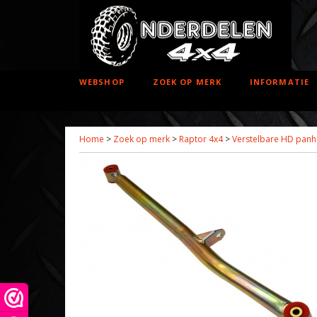
WEBSHOP
ZOEK OP MERK
INFORMATIE
Home
>
Zoek op merk
>
Raptor 4x4
>
Verstelbare HD panh