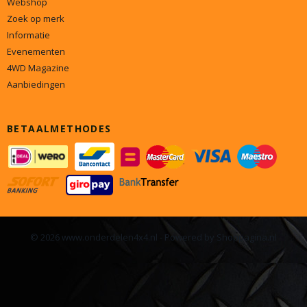
Webshop
Zoek op merk
Informatie
Evenementen
4WD Magazine
Aanbiedingen
BETAALMETHODES
© 2026 www.onderdelen4x4.nl - Powered by Shoppagina.nl