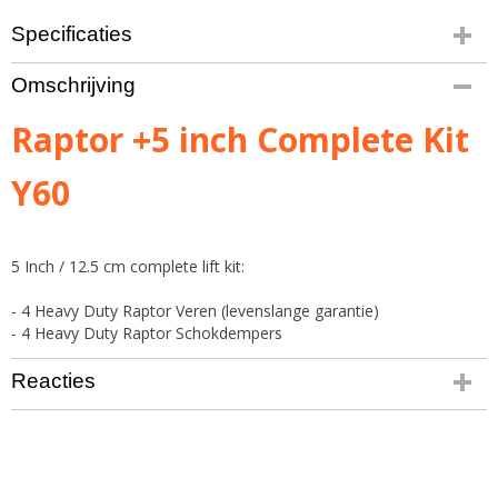
Specificaties
Bruto gewicht
Omschrijving
44,00 Kg
Raptor +5 inch Complete Kit
Y60
5 Inch / 12.5 cm complete lift kit:
- 4 Heavy Duty Raptor Veren (levenslange garantie)
- 4 Heavy Duty Raptor Schokdempers
Reacties