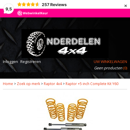
×
257
Reviews
9,5
Inloggen
Registreren
UW WINKELWAGEN
Geen producten
(0)
Home
>
Zoek op merk
>
Raptor 4x4
>
Raptor +5 inch Complete Kit Y60