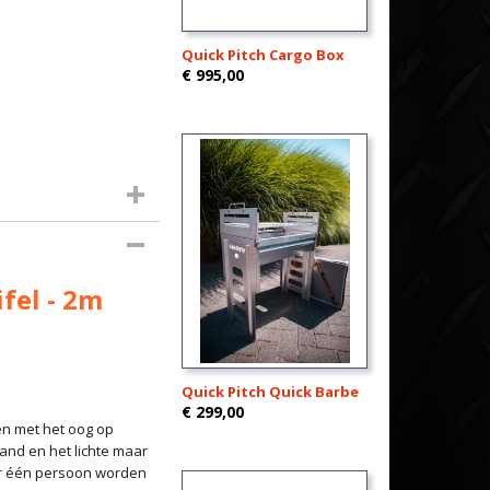
Quick Pitch Cargo Box
€ 995,00
fel - 2m
Quick Pitch Quick Barbe
€ 299,00
pen met het oog op
band en het lichte maar
or één persoon worden