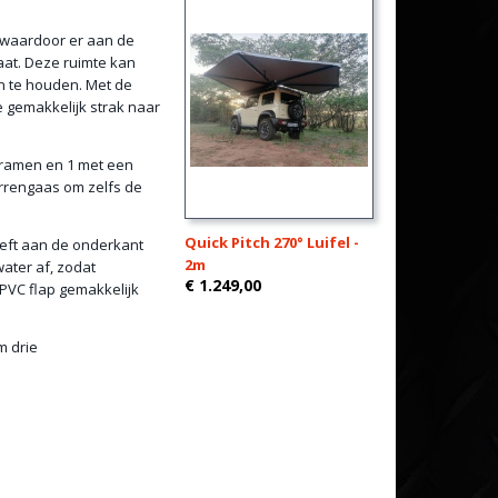
 waardoor er aan de
aat. Deze ruimte kan
n te houden. Met de
e gemakkelijk strak naar
t ramen en 1 met een
orrengaas om zelfs de
Quick Pitch 270° Luifel -
eeft aan de onderkant
2m
water af, zodat
€ 1.249,00
PVC flap gemakkelijk
m drie