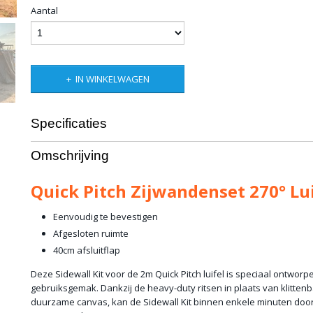
Aantal
IN WINKELWAGEN
Specificaties
Productcode leverancier
QP-SWK-270-2.0
Omschrijving
Netto gewicht
12,00 Kg
Bruto gewicht
13,00 Kg
Quick Pitch Zijwandenset 270° Lui
Eenvoudig te bevestigen
Afgesloten ruimte
40cm afsluitflap
Deze Sidewall Kit voor de 2m Quick Pitch luifel is speciaal ontwor
gebruiksgemak. Dankzij de heavy-duty ritsen in plaats van klitten
duurzame canvas, kan de Sidewall Kit binnen enkele minuten do