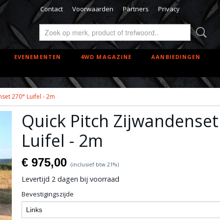
Contact
Voorwaarden
Partners
Privacy
EVENEMENTEN
4WD MAGAZINE
AANBIEDINGEN
set 270° Luifel - 2m
Quick Pitch Zijwandenset
Luifel - 2m
€ 975,00
(inclusief btw 21%)
Levertijd 2 dagen bij voorraad
Bevestigingszijde