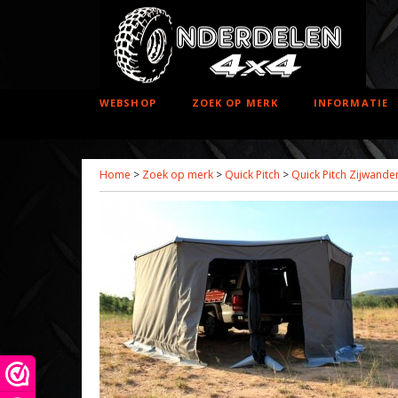
WEBSHOP
ZOEK OP MERK
INFORMATIE
Home
>
Zoek op merk
>
Quick Pitch
>
Quick Pitch Zijwanden