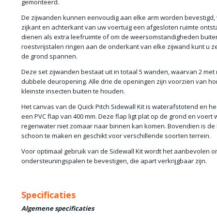
gemonteerd.
De zijwanden kunnen eenvoudig aan elke arm worden bevestigd,
zijkant en achterkant van uw voertuig een afgesloten ruimte ontst
dienen als extra leefruimte of om de weersomstandigheden buite
roestvrijstalen ringen aan de onderkant van elke zijwand kunt u z
de grond spannen.
Deze set zijwanden bestaat uit in totaal 5 wanden, waarvan 2 me
dubbele deuropening. Alle drie de openingen zijn voorzien van h
kleinste insecten buiten te houden.
Het canvas van de Quick Pitch Sidewall Kit is waterafstotend en h
een PVC flap van 400 mm. Deze flap ligt plat op de grond en voert 
regenwater niet zomaar naar binnen kan komen. Bovendien is de 
schoon te maken en geschikt voor verschillende soorten terrein.
Voor optimaal gebruik van de Sidewall Kit wordt het aanbevolen o
ondersteuningspalen te bevestigen, die apart verkrijgbaar zijn.
Specificaties
Algemene specificaties