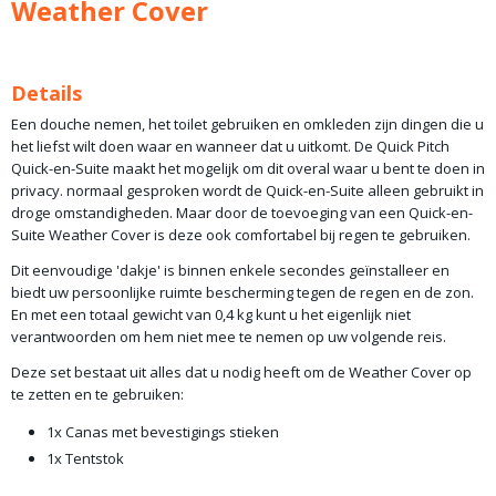
Weather Cover
1,00 Kg
Details
Een douche nemen, het toilet gebruiken en omkleden zijn dingen die u
het liefst wilt doen waar en wanneer dat u uitkomt. De Quick Pitch
Quick-en-Suite maakt het mogelijk om dit overal waar u bent te doen in
privacy. normaal gesproken wordt de Quick-en-Suite alleen gebruikt in
droge omstandigheden. Maar door de toevoeging van een Quick-en-
Suite Weather Cover is deze ook comfortabel bij regen te gebruiken.
Dit eenvoudige 'dakje' is binnen enkele secondes geïnstalleer en
biedt uw persoonlijke ruimte bescherming tegen de regen en de zon.
En met een totaal gewicht van 0,4 kg kunt u het eigenlijk niet
verantwoorden om hem niet mee te nemen op uw volgende reis.
Deze set bestaat uit alles dat u nodig heeft om de Weather Cover op
te zetten en te gebruiken:
1x Canas met bevestigings stieken
1x Tentstok