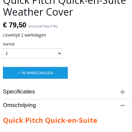
Quick Pitch Quick-en-Suite
Weather Cover
€ 79,50
(inclusief btw 21%)
Levertijd 2 werkdagen
Aantal
IN WINKELWAGEN
Specificaties
Productcode leverancier
Omschrijving
QP-QNS-WC
Netto gewicht
Quick Pitch Quick-en-Suite
0,50 Kg
Bruto gewicht