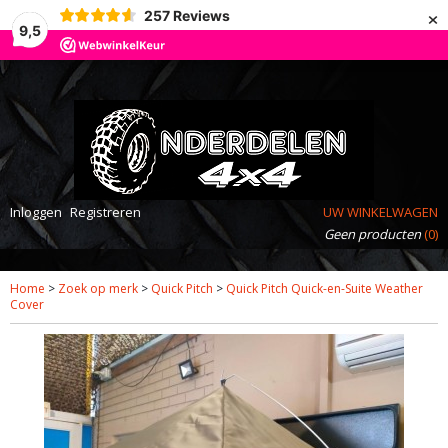
×
257
Reviews
9,5
Inloggen
Registreren
UW WINKELWAGEN
Geen producten
(0)
Home
>
Zoek op merk
>
Quick Pitch
>
Quick Pitch Quick-en-Suite Weather
Cover