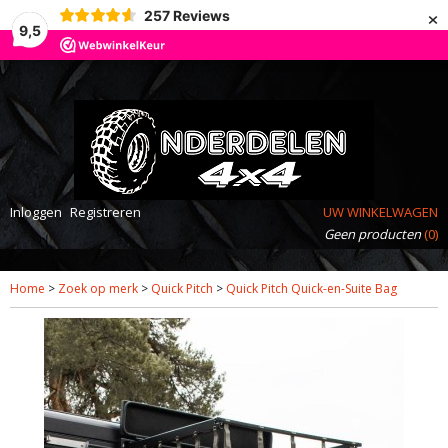
×
257
Reviews
9,5
Inloggen
Registreren
UW WINKELWAGEN
Geen producten
(0)
Home
>
Zoek op merk
>
Quick Pitch
>
Quick Pitch Quick-en-Suite Bag