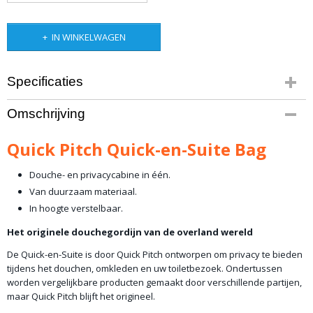
IN WINKELWAGEN
Specificaties
Productcode leverancier
Omschrijving
QP-QS-BAG
Bruto gewicht
Quick Pitch Quick-en-Suite Bag
9,00 Kg
Douche- en privacycabine in één.
Van duurzaam materiaal.
In hoogte verstelbaar.
Het originele douchegordijn van de overland wereld
De Quick-en-Suite is door Quick Pitch ontworpen om privacy te bieden
tijdens het douchen, omkleden en uw toiletbezoek. Ondertussen
worden vergelijkbare producten gemaakt door verschillende partijen,
maar Quick Pitch blijft het origineel.