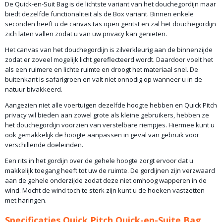
De Quick-en-Suit Bag is de lichtste variant van het douchegordijn maar
biedt dezelfde functionaliteit als de Box variant. Binnen enkele
seconden heeft u de canvas tas open geritst en zal het douchegordijn
zich laten vallen zodat u van uw privacy kan genieten.
Het canvas van het douchegordijn is zilverkleurig aan de binnenzijde
zodat er zoveel mogelijk licht gereflecteerd wordt. Daardoor voelt het
als een ruimere en lichte ruimte en droogt het materiaal snel. De
buitenkant is safarigroen en valt niet onnodig op wanneer u in de
natuur bivakkeerd.
Aangezien niet alle voertuigen dezelfde hoogte hebben en Quick Pitch
privacy wil bieden aan zowel grote als kleine gebruikers, hebben ze
het douchegordijn voorzien van verstelbare riempjes. Hiermee kunt u
ook gemakkelijk de hoogte aanpassen in geval van gebruik voor
verschillende doeleinden.
Een rits in het gordijn over de gehele hoogte zorgt ervoor dat u
makkelijk toegang heeft tot uw de ruimte. De gordijnen zijn verzwaard
aan de gehele onderzijde zodat deze niet omhoog wapperen in de
wind. Mocht de wind toch te sterk zijn kunt u de hoeken vastzetten
met haringen.
Specificaties Quick Pitch Quick-en-Suite Bag