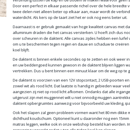
verbinding tussen de kap en de bodem te maken waarvoor geen sc
Door een perfect in elkaar passende richel over de hele breedte v
twee delen niet alleen beter op elkaar aan, maar wordt de verbind
waterdicht. Als kers op de taart ziet het er ook nog eens beter uit.
Daarnaast is er gebruik gemaakt van hoge kwaliteit canvas met da
alluminium draden die het canvas versterken. U hoeft zich dus no
over scheuren in de daktent. Alle canvas zijdes hebben een luifel
om u te beschermen tegen regen en dauw en schaduw te creëren z
koel blijft.
De daktent is binnen enkele secondes op te zetten en ook weer in
en uw beddengoed kunnen gewoon in de daktent blijven liggen wa
vertrekken. Dus u bent binnen een minuut klaar om de weg op te 
De daktent is voorzien van een 12V stopcontact, 2 USB-poorten e
zowel wit als rood licht. Dat laatste is handig in gebieden waar vee
aangezien zij niet op rood licht afkomen. Ondanks dat alle ingang
uitgerust zijn met muggennet wilt u niet onnodig muggen aantrekke
daktent opbergruimtes aanwezig voor bijvoorbeeld uw kleding, ipa
Ook het slapen zal geen probleem vormen want het 80 mm dikke m
dichthuid koudschuim. Optioneel kunt u daaronder nog een 15mm 
matras leggen, welke ook in onze webshop besteld kan worden. In