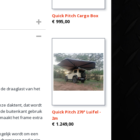
Quick Pitch Cargo Box
€ 995,00
s de draaglast van het
eze daktent, dat wordt
n de buitenkant gebruik
Quick Pitch 270° Luifel -
 maakt het frame extra
2m
€ 1.249,00
gelijk wordt om een