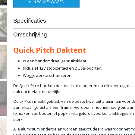
IN WINKELWAGEN
Specificaties
Productcode leverancier
QP-RTT
Omschrijving
Netto gewicht
85,00 Kg
Bruto gewicht
70,00 Kg
Quick Pitch Daktent
In een handomdraai gebruiksklaar.
Inclusief 12V stopcontact en 2 USB-poorten.
Weggewerkte scharnieren.
De Quick Pitch hardtop daktent is te monteren op elk voertuig, mit
dak dat toelaat natuurlijk.
Quick Pitch maakt gebruik van de beste kwaliteit aluminium voor d
aan elkaar gelast als één frame. Hierdoor is het niet nodig om aa
te maken van bouten of popklinknagels, dit voorkomt lekkages en
sterk.
Alle aluminium onderdelen worden geëxtrudeerd waardoor het mo