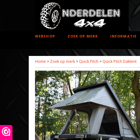
WEBSHOP
ZOEK OP MERK
INFORMATIE
Home
>
Zoek op merk
>
Quick Pitch
>
Quick Pitch Daktent