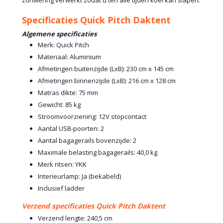
zonwering verwerkt zodat u ten alle tijden koel kan slapen.
Specificaties Quick Pitch Daktent
Algemene specificaties
Merk: Quick Pitch
Materiaal: Aluminium
Afmetingen buitenzijde (LxB): 230 cm x 145 cm
Afmetingen binnenzijde (LxB): 216 cm x 128 cm
Matras dikte: 75 mm
Gewicht: 85 kg
Stroomvoorziening: 12V stopcontact
Aantal USB-poorten: 2
Aantal bagagerails bovenzijde: 2
Maximale belasting bagagerails: 40,0 kg
Merk ritsen: YKK
Interieurlamp: Ja (bekabeld)
Inclusief ladder
Verzend specificaties Quick Pitch Daktent
Verzend lengte: 240,5 cm