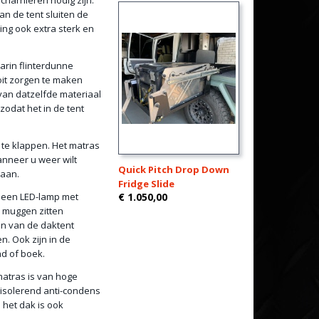
harnieren nodig zijn.
an de tent sluiten de
ing ook extra sterk en
arin flinterdunne
oit zorgen te maken
 van datzelfde materiaal
odat het in de tent
 te klappen. Het matras
nneer u weer wilt
Quick Pitch Drop Down
gaan.
Fridge Slide
n een LED-lamp met
€ 1.050,00
l muggen zitten
en van de daktent
n. Ook zijn in de
d of boek.
atras is van hoge
isolerend anti-condens
 het dak is ook