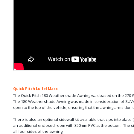
Quick Pitch Luifel Maxx
The Quick Pitch 180 Weathershade Awning was based on the 270
The 180 Weathershade Awning was made in consideration of SUVs w
open to the top of the vehicle, ensuring that the awning arms don't
‍There is also an optional sidewall kit available that zips into place
an additional enclosed room with 350mm PVC at the bottom. The sid
all four sides of the awning.