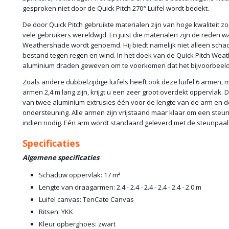
gesproken niet door de Quick Pitch 270° Luifel wordt bedekt.
De door Quick Pitch gebruikte materialen zijn van hoge kwaliteit z
vele gebruikers wereldwijd. En juist die materialen zijn de reden 
Weathershade wordt genoemd. Hij biedt namelijk niet alleen scha
bestand tegen regen en wind. In het doek van de Quick Pitch Weath
aluminium draden geweven om te voorkomen dat het bijvoorbeeld 
Zoals andere dubbelzijdige luifels heeft ook deze luifel 6 armen,
armen 2,4 m lang zijn, krijgt u een zeer groot overdekt oppervlak.
van twee aluminium extrusies één voor de lengte van de arm en d
ondersteuning. Alle armen zijn vrijstaand maar klaar om een steu
indien nodig. Eén arm wordt standaard geleverd met de steunpaal
Specificaties
Algemene specificaties
Schaduw oppervlak: 17 m²
Lengte van draagarmen: 2.4 - 2.4 - 2.4 - 2.4 - 2.4 - 2.0 m
Luifel canvas: TenCate Canvas
Ritsen: YKK
Kleur opberghoes: zwart