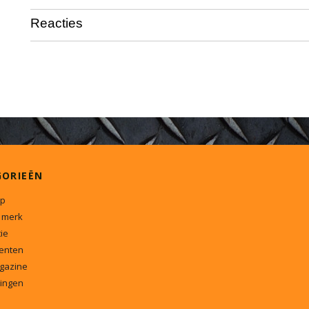
Reacties
GORIEËN
p
 merk
ie
enten
gazine
ingen