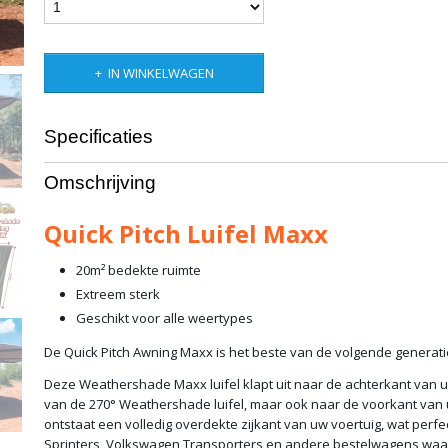
IN WINKELWAGEN
Specificaties
Productcode leverancier
QP-AWN-MAX
Omschrijving
Netto gewicht
31,00 Kg
Bruto gewicht
37,00 Kg
Quick Pitch Luifel Maxx
20m² bedekte ruimte
Extreem sterk
Geschikt voor alle weertypes
De Quick Pitch Awning Maxx is het beste van de volgende generatie
Deze Weathershade Maxx luifel klapt uit naar de achterkant van u
van de 270° Weathershade luifel, maar ook naar de voorkant van 
ontstaat een volledig overdekte zijkant van uw voertuig, wat perfe
Sprinters, Volkswagen Transporters en andere bestelwagens waar