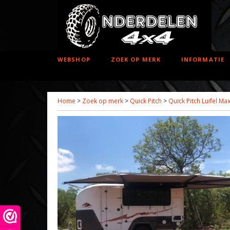
WEBSHOP
ZOEK OP MERK
INFORMATIE
Home
>
Zoek op merk
>
Quick Pitch
>
Quick Pitch Luifel Ma