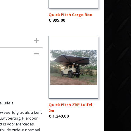
Quick Pitch Cargo Box
€ 995,00
 luifels.
Quick Pitch 270° Luifel -
2m
w voertuig, zoals u kent
€ 1.249,00
uw voertuig. Hierdoor
ct is voor Mercedes
bij de zijdeur normaal