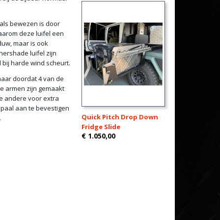
oals bewezen is door
waarom deze luifel een
duw, maar is ook
ershade luifel zijn
bij harde wind scheurt.
 maar doordat 4 van de
 De armen zijn gemaakt
e andere voor extra
npaal aan te bevestigen
Quick Pitch Drop Down
.
Fridge Slide
€ 1.050,00