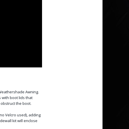
 Weathershade Awning.
ith boot lids that
 obstruct the boot.
 (no Velcro used), adding
ewall kit will enclose