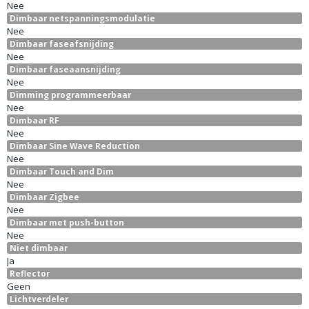
Nee
Dimbaar netspanningsmodulatie
Nee
Dimbaar faseafsnijding
Nee
Dimbaar faseaansnijding
Nee
Dimming programmeerbaar
Nee
Dimbaar RF
Nee
Dimbaar Sine Wave Reduction
Nee
Dimbaar Touch and Dim
Nee
Dimbaar Zigbee
Nee
Dimbaar met push-button
Nee
Niet dimbaar
Ja
Reflector
Geen
Lichtverdeler