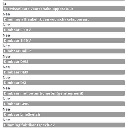
Ja
Verwisselbare voorschakelapparatuur
Nee
Dimming afhankelijk van voorschakelapparaat
Nee
Dimbaar 0-10 V
Nee
Dimbaar 1-10 V
Nee
Dimbaar Dali-2
Nee
Dimbaar DALI
Nee
Dimbaar DMX
Nee
Dimbaar DSI
Nee
Dimbaar met potentiometer (geïntegreerd)
Nee
Dimbaar GPRS
Nee
Dimbaar LineSwitch
Nee
Dimming fabrikantspecifiek