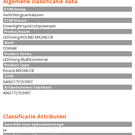
Algemene classificatie data
ETIM Groep
Verlichtingsarmaturen
ETIM klasse
Downlight/spot/schijnwerper
Productnaam
LEDriving ROUND MX260-CB
Merk
OSRAM
Product Series
LEDriving Multifunctional
Product Type
Round MX260-CB
GTIN
04062172153997
Artikelnummer fabrikant
4062172153997
Classificatie Attributen
Geschikt voor opbouwmontage
Ja