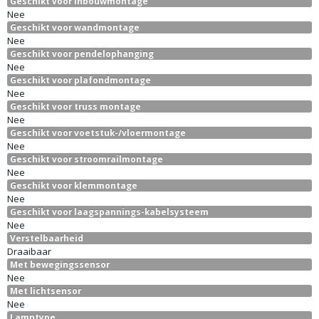
Geschikt voor inbouwmontage
Nee
Geschikt voor wandmontage
Nee
Geschikt voor pendelophanging
Nee
Geschikt voor plafondmontage
Nee
Geschikt voor truss montage
Nee
Geschikt voor voetstuk-/vloermontage
Nee
Geschikt voor stroomrailmontage
Nee
Geschikt voor klemmontage
Nee
Geschikt voor laagspannings-kabelsysteem
Nee
Verstelbaarheid
Draaibaar
Met bewegingssensor
Nee
Met lichtsensor
Nee
Lamptype