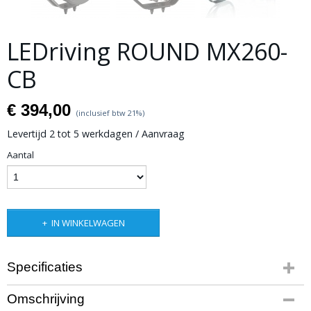
LEDriving ROUND MX260-
CB
€ 394,00
(inclusief btw 21%)
Levertijd 2 tot 5 werkdagen / Aanvraag
Aantal
IN WINKELWAGEN
Specificaties
Bruto gewicht
Omschrijving
4,00 Kg