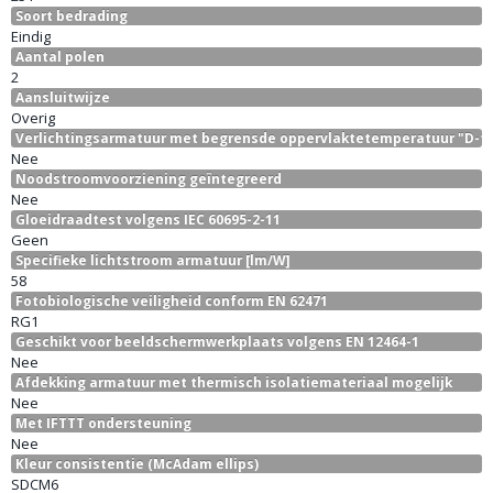
Soort bedrading
Eindig
Aantal polen
2
Aansluitwijze
Overig
Verlichtingsarmatuur met begrensde oppervlaktetemperatuur "D-t
Nee
Noodstroomvoorziening geïntegreerd
Nee
Gloeidraadtest volgens IEC 60695-2-11
Geen
Specifieke lichtstroom armatuur [lm/W]
58
Fotobiologische veiligheid conform EN 62471
RG1
Geschikt voor beeldschermwerkplaats volgens EN 12464-1
Nee
Afdekking armatuur met thermisch isolatiemateriaal mogelijk
Nee
Met IFTTT ondersteuning
Nee
Kleur consistentie (McAdam ellips)
SDCM6