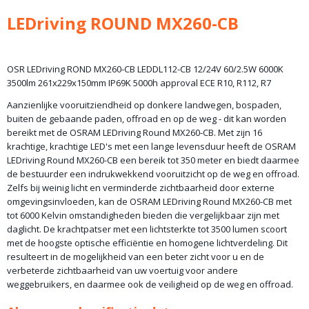
LEDriving ROUND MX260-CB
OSR LEDriving ROND MX260-CB LEDDL112-CB 12/24V 60/2.5W 6000K
3500lm 261x229x150mm IP69K 5000h approval ECE R10, R112, R7
Aanzienlijke vooruitziendheid op donkere landwegen, bospaden,
buiten de gebaande paden, offroad en op de weg - dit kan worden
bereikt met de OSRAM LEDriving Round MX260-CB. Met zijn 16
krachtige, krachtige LED's met een lange levensduur heeft de OSRAM
LEDriving Round MX260-CB een bereik tot 350 meter en biedt daarmee
de bestuurder een indrukwekkend vooruitzicht op de weg en offroad.
Zelfs bij weinig licht en verminderde zichtbaarheid door externe
omgevingsinvloeden, kan de OSRAM LEDriving Round MX260-CB met
tot 6000 Kelvin omstandigheden bieden die vergelijkbaar zijn met
daglicht. De krachtpatser met een lichtsterkte tot 3500 lumen scoort
met de hoogste optische efficiëntie en homogene lichtverdeling. Dit
resulteert in de mogelijkheid van een beter zicht voor u en de
verbeterde zichtbaarheid van uw voertuig voor andere
weggebruikers, en daarmee ook de veiligheid op de weg en offroad.