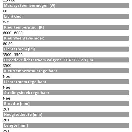
2.5 - 60
Max. systeemvermogen [W]
60
Lichtkleur
Wit
Kleurtemperatuur [K]
6000 - 6000
Kleurweergave-index
80-89
Lichtstroom [lm]
3500 - 3500
Effectieve lichtstroom volgens IEC 62722-2-1 [lm]
3500
Kleurtemperatuur regelbaar
Nee
Lichtstroom regelbaar
Nee
Stralingshoek regelbaar
Nee
Breedte [mm]
261
Hoogte/diepte [mm]
201
Lengte [mm]
251