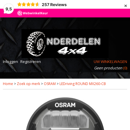
×
257
Reviews
9,5
Inloggen
Registreren
UW WINKELWAGEN
Geen producten
(0)
Home
>
Zoek op merk
>
OSRAM
>
LEDriving ROUND MX260-CB