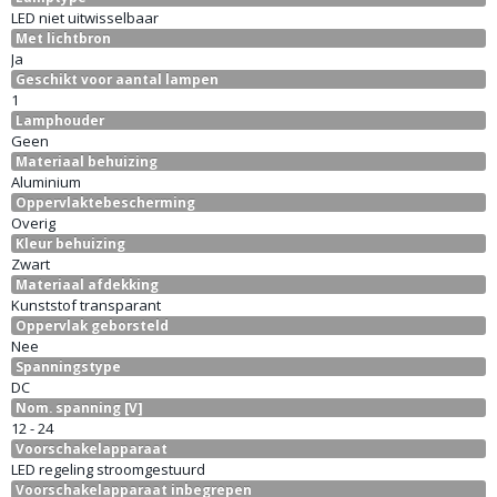
LED niet uitwisselbaar
Met lichtbron
Ja
Geschikt voor aantal lampen
1
Lamphouder
Geen
Materiaal behuizing
Aluminium
Oppervlaktebescherming
Overig
Kleur behuizing
Zwart
Materiaal afdekking
Kunststof transparant
Oppervlak geborsteld
Nee
Spanningstype
DC
Nom. spanning [V]
12 - 24
Voorschakelapparaat
LED regeling stroomgestuurd
Voorschakelapparaat inbegrepen