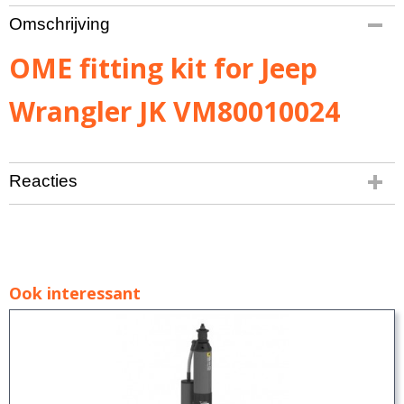
Bruto gewicht
Omschrijving
1,00 Kg
OME fitting kit for Jeep
Wrangler JK VM80010024
Reacties
Ook interessant