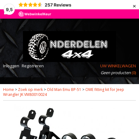
×
257
Reviews
9,5
Inloggen
Registreren
UW WINKELWAGEN
Geen producten
(0)
Home
>
Zoek op merk
>
Old Man Emu BP-51
>
OME fitting kit for Jeep
Wrangler JK VM80010024