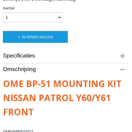
Aantal
IN WINKELWAGEN
Specificaties
Bruto gewicht
Omschrijving
2,00 Kg
OME BP-51 MOUNTING KIT
NISSAN PATROL Y60/Y61
FRONT
OMEVM80010022