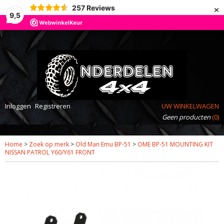
×
257
Reviews
9,5
Inloggen
Registreren
UW WINKELWAGEN
Geen producten
(0)
Home
>
Zoek op merk
>
Old Man Emu BP-51
>
OME BP-51 MOUNTING KIT
NISSAN PATROL Y60/Y61 FRONT