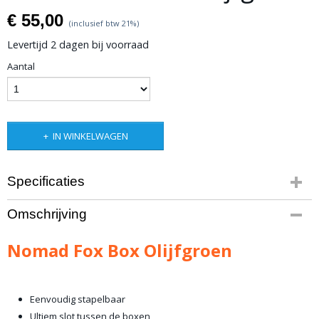
€ 55,00
(inclusief btw 21%)
Levertijd 2 dagen bij voorraad
Aantal
IN WINKELWAGEN
Specificaties
Productcode leverancier
Omschrijving
Art.nr. NF-BOXOL
Netto gewicht
Nomad Fox Box Olijfgroen
3,50 Kg
Bruto gewicht
5,00 Kg
Eenvoudig stapelbaar
Ultiem slot tussen de boxen