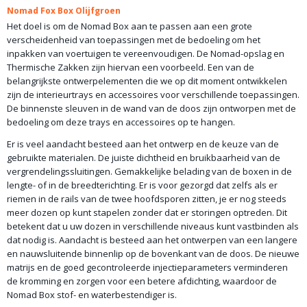
Nomad Fox Box Olijfgroen
Het doel is om de Nomad Box aan te passen aan een grote
verscheidenheid van toepassingen met de bedoeling om het
inpakken van voertuigen te vereenvoudigen. De Nomad-opslag en
Thermische Zakken zijn hiervan een voorbeeld. Een van de
belangrijkste ontwerpelementen die we op dit moment ontwikkelen
zijn de interieurtrays en accessoires voor verschillende toepassingen.
De binnenste sleuven in de wand van de doos zijn ontworpen met de
bedoeling om deze trays en accessoires op te hangen.
Er is veel aandacht besteed aan het ontwerp en de keuze van de
gebruikte materialen. De juiste dichtheid en bruikbaarheid van de
vergrendelingssluitingen. Gemakkelijke belading van de boxen in de
lengte- of in de breedterichting. Er is voor gezorgd dat zelfs als er
riemen in de rails van de twee hoofdsporen zitten, je er nog steeds
meer dozen op kunt stapelen zonder dat er storingen optreden. Dit
betekent dat u uw dozen in verschillende niveaus kunt vastbinden als
dat nodig is. Aandacht is besteed aan het ontwerpen van een langere
en nauwsluitende binnenlip op de bovenkant van de doos. De nieuwe
matrijs en de goed gecontroleerde injectieparameters verminderen
de kromming en zorgen voor een betere afdichting, waardoor de
Nomad Box stof- en waterbestendiger is.