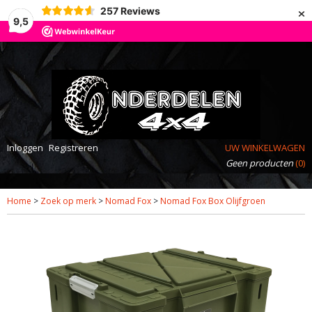
×
257
Reviews
9,5
Inloggen
Registreren
UW WINKELWAGEN
Geen producten
(0)
Home
>
Zoek op merk
>
Nomad Fox
>
Nomad Fox Box Olijfgroen