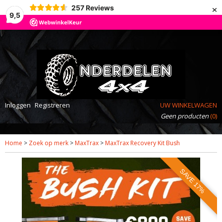
×
257
Reviews
9,5
Inloggen
Registreren
UW WINKELWAGEN
Geen producten
(0)
Home
>
Zoek op merk
>
MaxTrax
>
MaxTrax Recovery Kit Bush
SAVE 17%