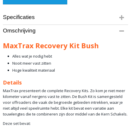
Specificaties
Productcode leverancier
Omschrijving
MT-RK-BU
Bruto gewicht
MaxTrax Recovery Kit Bush
4,00 Kg
Alles wat je nodig hebt
Nooit meer vast zitten
Hoge kwaliteit materiaal
Details
MaxTrax presenteert de complete Recovery Kits. Zo kom je niet meer
kilometer vanaf nergens vast te zitten. De Bush Kit is samengesteld
voor offroaders die vaak de begroeide gebieden intrekken, waar je
niet altijd veel speelruimte hebt. Elke kit bevat een variatie aan
touwlengtes die te combineren zijn door middel van de Kern Schakels.
Deze set bevat: