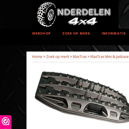
WEBSHOP
ZOEK OP MERK
INFORMATIE
Home
>
Zoek op merk
>
MaxTrax
>
MaxTrax Mini & Jaxbas