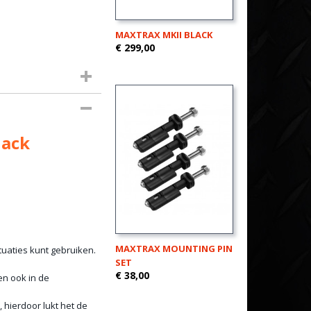
MAXTRAX MKII BLACK
€ 299,00
lack
MAXTRAX MOUNTING PIN
tuaties kunt gebruiken.
SET
€ 38,00
en ook in de
, hierdoor lukt het de