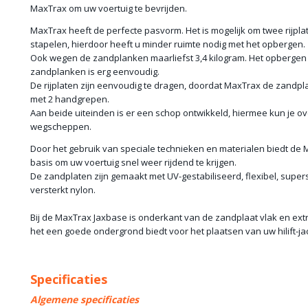
MaxTrax om uw voertuig te bevrijden.
MaxTrax heeft de perfecte pasvorm. Het is mogelijk om twee rijpla
stapelen, hierdoor heeft u minder ruimte nodig met het opbergen.
Ook wegen de zandplanken maarliefst 3,4 kilogram. Het opbergen
zandplanken is erg eenvoudig.
De rijplaten zijn eenvoudig te dragen, doordat MaxTrax de zandp
met 2 handgrepen.
Aan beide uiteinden is er een schop ontwikkeld, hiermee kun je over
wegscheppen.
Door het gebruik van speciale technieken en materialen biedt de
basis om uw voertuig snel weer rijdend te krijgen.
De zandplaten zijn gemaakt met UV-gestabiliseerd, flexibel, super
versterkt nylon.
Bij de MaxTrax Jaxbase is onderkant van de zandplaat vlak en ext
het een goede ondergrond biedt voor het plaatsen van uw hilift-jack
Specificaties
Algemene specificaties