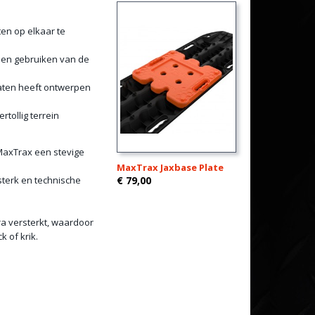
ten op elkaar te
 en gebruiken van de
laten heeft ontwerpen
tollig terrein
 MaxTrax een stevige
MaxTrax Jaxbase Plate
sterk en technische
€ 79,00
ra versterkt, waardoor
 of krik.