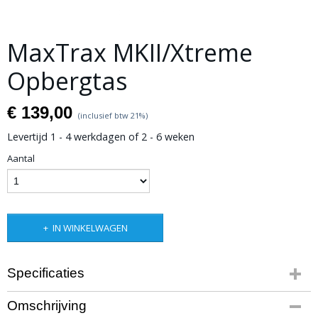
MaxTrax MKII/Xtreme
Opbergtas
€ 139,00
(inclusief btw 21%)
Levertijd 1 - 4 werkdagen of 2 - 6 weken
Aantal
IN WINKELWAGEN
Specificaties
Netto gewicht
Omschrijving
3,00 Kg