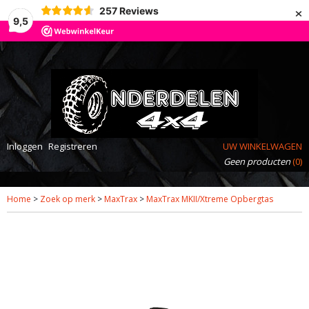
×
257
Reviews
9,5
Inloggen
Registreren
UW WINKELWAGEN
Geen producten
(0)
Home
>
Zoek op merk
>
MaxTrax
>
MaxTrax MKII/Xtreme Opbergtas