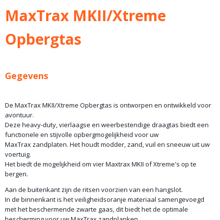
Bruto gewicht
MaxTrax MKII/Xtreme
2,00 Kg
Afmetingen (l,b,h)
Opbergtas
51 x 34 x 10 cm
Gegevens
De MaxTrax MKII/Xtreme Opbergtas is ontworpen en ontwikkeld voor
avontuur.
Deze heavy-duty, vierlaagse en weerbestendige draagtas biedt een
functionele en stijvolle opbergmogelijkheid voor uw
MaxTrax zandplaten. Het houdt modder, zand, vuil en sneeuw uit uw
voertuig.
Het biedt de mogelijkheid om vier Maxtrax MKII of Xtreme's op te
bergen.
Aan de buitenkant zijn de ritsen voorzien van een hangslot.
In de binnenkant is het veiligheidsoranje materiaal samengevoegd
met het beschermende zwarte gaas, dit biedt het de optimale
bescherming voor uw MaxTrax zandplanken.