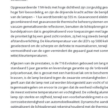
Opgewaardeerde 11W-leds met hoge dichtheid zijn zorgvuldig ge
hoge ‘bin’-beoordeling, en zijn de drijvende kracht achter de beni
van de lampen – 1 lux wordt bereikt op 555 m. Geavanceerd elektr
gecombineerd met geavanceerde thermische beheersystemen en u
vacuüm-gemetalliseerde reflectoren, benutten de lichtopbrengst in 
bundelpatroon dat is geoptimaliseerd voor toepassingen met lag
de prioriteit ligt bij een goed zicht rondom, zij het nog steeds ben
afstandsverlichting. De kleurtemperatuur van de LED’s op 5000 kelv
geselecteerd om de scherpte en definitie te maximaliseren, terwijl
vermoeidheid van de ogen vermindert die gepaard gaat met somm
witte) kleurtemperaturen.
Afgezien van de prestaties, is de T16 Evolution gebouwd om lang 
standaard 5 jaar garantie en levenslange garantie op de ‘onbreek
polycarbonaat, die is gecoat met een hardcoat lak om te bescher
krassen, is de lamp bestand tegen de zwaarste omstandigheden. Ee
geeft aan dat de lamp niet zal worden blootgesteld aan vocht of s
tegenmaatregelen om ervoor te zorgen dat de eenheid volledig besc
de meest extreme temperaturen en vochtigheid. De volledig alumi
lamp zijn sterkte en stijfheid, terwijl een voorbehandeling met e-co
corrosiebestendigheid van automobielkwaliteit. Dynamische aandr
optimaliseert de lichtopbrengst rekening houdend met de therm