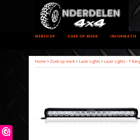
WEBSHOP
ZOEK OP MERK
INFORMATIE
Home
>
Zoek op merk
>
Lazer Lights
>
Lazer Lights – T Ran