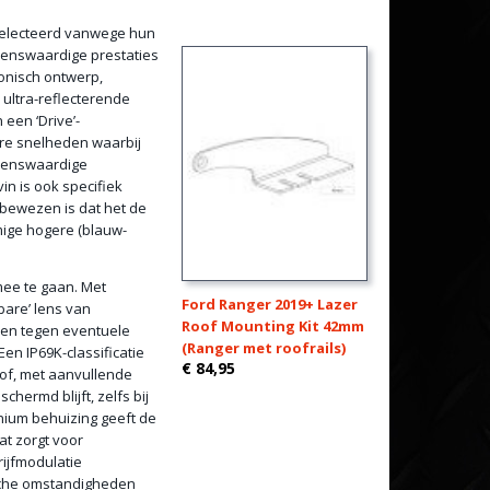
selecteerd vanwege hun
jdenswaardige prestaties
onisch ontwerp,
ltra-reflecterende
een ‘Drive’-
ere snelheden waarbij
ijdenswaardige
in is ook specifiek
 bewezen is dat het de
ige hogere (blauw-
mee te gaan. Met
Ford Ranger 2019+ Lazer
bare’ lens van
Roof Mounting Kit 42mm
men tegen eventuele
(Ranger met roofrails)
n IP69K-classificatie
€ 84,95
tof, met aanvullende
hermd blijft, zelfs bij
nium behuizing geeft de
at zorgt voor
ijfmodulatie
ische omstandigheden