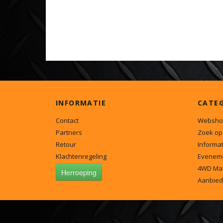
INFORMATIE
CATE
Contact
Websho
Partners
Zoek op
Retour
Informat
Klachtenregeling
Evenem
4WD Ma
Herroeping
Aanbied