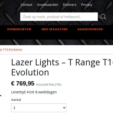
Contact
Voorwaarden
Partners
Privacy
EVENEMENTEN
4WD MAGAZINE
AANBIEDINGEN
ge T16 Evolution
Lazer Lights – T Range T1
Evolution
€ 769,95
(inclusief btw 21%)
Levertijd 4 tot 8 werkdagen
Aantal