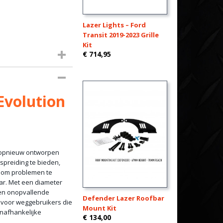
Lazer Lights – Ford
Transit 2019-2023 Grille
Kit
€ 714,95
Evolution
n opnieuw ontworpen
rspreiding te bieden,
d om problemen te
aar. Met een diameter
een onopvallende
Defender Lazer Roofbar
f voor weggebruikers die
Mount Kit
 onafhankelijke
€ 134,00