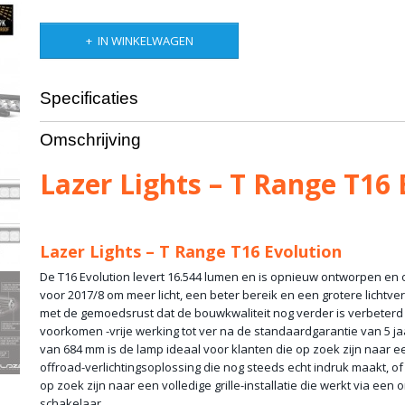
IN WINKELWAGEN
Specificaties
Productcode leverancier
0016-EVO-B
Omschrijving
Bruto gewicht
2,50 Kg
Lazer Lights – T Range T16 
Lazer Lights – T Range T16 Evolution
De T16 Evolution levert 16.544 lumen en is opnieuw ontworpen e
voor 2017/8 om meer licht, een beter bereik en een grotere lichtve
met de gemoedsrust dat de bouwkwaliteit nog verder is verbeter
voorkomen -vrije werking tot ver na de standaardgarantie van 5 j
van 684 mm is de lamp ideaal voor klanten die op zoek zijn naar 
offroad-verlichtingsoplossing die nog steeds echt indruk maakt, o
op zoek zijn naar een volledige grille-installatie die werkt via een
schakelaar.