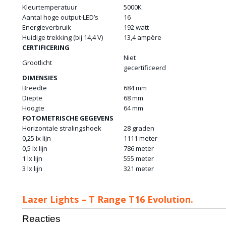
Kleurtemperatuur
5000K
Aantal hoge output-LED’s
16
Energieverbruik
192 watt
Huidige trekking (bij 14,4 V)
13,4 ampère
CERTIFICERING
Niet
Grootlicht
gecertificeerd
DIMENSIES
Breedte
684 mm
Diepte
68 mm
Hoogte
64 mm
FOTOMETRISCHE GEGEVENS
Horizontale stralingshoek
28 graden
0,25 lx lijn
1111 meter
0,5 lx lijn
786 meter
1 lx lijn
555 meter
3 lx lijn
321 meter
Lazer Lights – T Range T16 Evolution.
Reacties