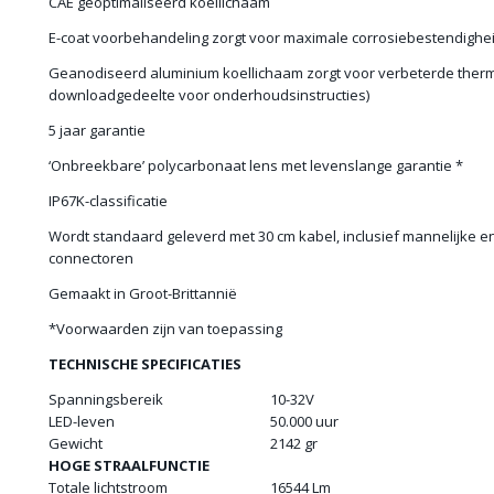
CAE geoptimaliseerd koellichaam
E-coat voorbehandeling zorgt voor maximale corrosiebestendighe
Geanodiseerd aluminium koellichaam zorgt voor verbeterde therm
downloadgedeelte voor onderhoudsinstructies)
5 jaar garantie
‘Onbreekbare’ polycarbonaat lens met levenslange garantie *
IP67K-classificatie
Wordt standaard geleverd met 30 cm kabel, inclusief mannelijke e
connectoren
Gemaakt in Groot-Brittannië
*Voorwaarden zijn van toepassing
TECHNISCHE SPECIFICATIES
Spanningsbereik
10-32V
LED-leven
50.000 uur
Gewicht
2142 gr
HOGE STRAALFUNCTIE
Totale lichtstroom
16544 Lm