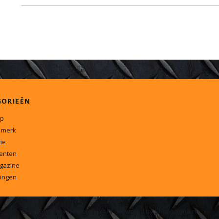
GORIEËN
p
 merk
ie
enten
gazine
ingen
© 2026 www.onderdelen4x4.nl - Powered by Shoppagina.nl