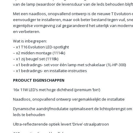
van de lamp (waardoor de levensduur van de leds behouden blijft)
Met een naadloos, onopvallend ontwerp is de nieuwe T Evolution-r
eenvoudiger te installeren, maar ook beter bestand tegen vuil, sne
eigentijdse vormgeving zal gegarandeerd het uiterlijk van modern
en verbeteren.
Wat is inbegrepen:
– x1 T16 Evolution LED-spotlight
– x2 midden montage (1114k)
– x1 zij beugel set (1118k)
– x1 bedradings- set voor één lamp met schakelaar (1L-HP-300)
– x1 bedradings- en installatie-instructies
PRODUCT EIGENSCHAPPEN
16x 11W LED’s met hoge dichtheid (premium ‘bin’)
Naadloos, onopvallend ontwerp vergemakkelijkt de installatie
Dynamische aandrijfmodulatie optimaliseert de lichtopbrengst om
leds te behouden
Ultra-reflecterende optiek levert ‘Drive’-straalpatroon