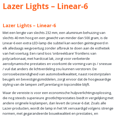
Bruto gewicht
Lazer Lights – Linear-6
0,50 Kg
Lazer Lights – Linear-6
Met een lengte van slechts 232 mm, een aluminium behuizing van
slechts 40 mm hoog en een gewicht van minder dan 500 gram, is de
Linear-6 een extra LED-lamp die subtiel kan worden geïntegreerd in
elk alledaags wegvoertuig zonder afbreuk te doen aan de esthetiek
van het voertuig. Een rand loos ‘onbreekbare’ frontlens van
polycarbonaat, met hardcoat lak, zorgt voor verbeterde
aerodynamische prestaties en voorkomt de vorming van ijs / sneeuw
/ vuil dat anders de lichtverdeling zou kunnen verstoren. De
corrosiebestendigheid van automobielkwaliteit, naast roestvrijstalen
beugels en bevestigingsmiddelen, zorgt ervoor dat de hoogwaardige
styling van de lampen zelf jarenlang in topconditie blijft.
Waar de vereiste is voor een economische hulpverlichtingsoplossing,
die nog steeds superieure grootlichtprestaties biedt in vergelijking met
andere originele koplampen, dan levert de Linear-6 dat. Zoals alle
Lazer-producten, wordt de lamp in het VK vervaardigd volgens strenge
normen, met gegarandeerde bouwkwaliteit en prestaties, en