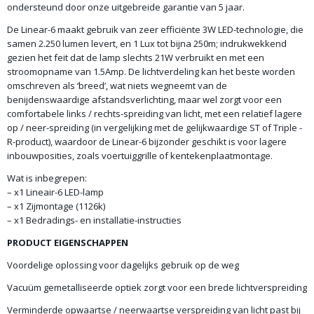
ondersteund door onze uitgebreide garantie van 5 jaar.
De Linear-6 maakt gebruik van zeer efficiënte 3W LED-technologie, die
samen 2.250 lumen levert, en 1 Lux tot bijna 250m; indrukwekkend
gezien het feit dat de lamp slechts 21W verbruikt en met een
stroomopname van 1.5Amp. De lichtverdeling kan het beste worden
omschreven als ‘breed’, wat niets wegneemt van de
benijdenswaardige afstandsverlichting, maar wel zorgt voor een
comfortabele links / rechts-spreiding van licht, met een relatief lagere
op / neer-spreiding (in vergelijking met de gelijkwaardige ST of Triple -
R-product), waardoor de Linear-6 bijzonder geschikt is voor lagere
inbouwposities, zoals voertuiggrille of kentekenplaatmontage.
Wat is inbegrepen:
– x1 Lineair-6 LED-lamp
– x1 Zijmontage (1126k)
– x1 Bedradings- en installatie-instructies
PRODUCT EIGENSCHAPPEN
Voordelige oplossing voor dagelijks gebruik op de weg
Vacuüm gemetalliseerde optiek zorgt voor een brede lichtverspreiding
Verminderde opwaartse / neerwaartse verspreiding van licht past bij