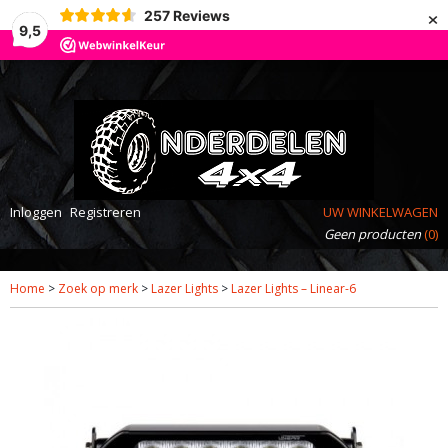
×
257
Reviews
9,5
Inloggen
Registreren
UW WINKELWAGEN
Geen producten
(0)
Home
>
Zoek op merk
>
Lazer Lights
>
Lazer Lights – Linear-6