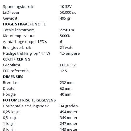
Spanningsbereik
10-32V
LED-leven
50.000 uur
Gewicht
495 gr
HOGE STRAALFUNCTIE
Totale lichtstroom
2250 Lm
Kleurtemperatuur
5000K
Aantal hoge output-LED’s
6
Energieverbruik
21 watt
Huidige trekking (bij 14,4 V)
1,5 ampère
CERTIFICERING
Grootlicht
ECE R112
ECE-referentie
12.5
DIMENSIES
Breedte
232 mm
Diepte
62 mm
Hoogte
40 mm
FOTOMETRISCHE GEGEVENS
Horizontale stralingshoek
34 graden
0,25 lx lijn
494 meter
0,5 lx lijn
349 meter
1 lx lijn
247 meter
3 lx lijn
143 meter