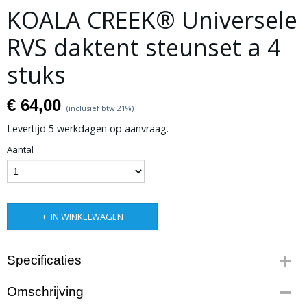
KOALA CREEK® Universele
RVS daktent steunset a 4
stuks
€ 64,00
(inclusief btw 21%)
Levertijd 5 werkdagen op aanvraag.
Aantal
IN WINKELWAGEN
Specificaties
Productcode leverancier
Omschrijving
R90:KCDTS