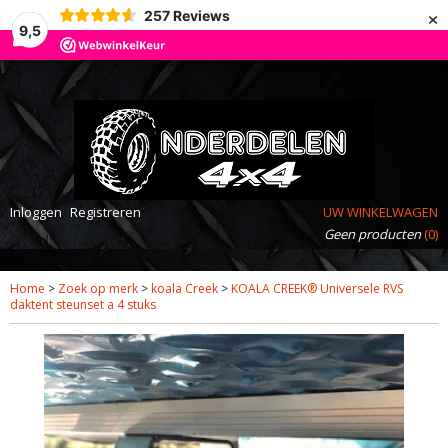
×
257
Reviews
9,5
Inloggen
Registreren
UW WINKELWAGEN
Geen producten
(0)
Home
>
Zoek op merk
>
koala Creek
>
KOALA CREEK® Universele RVS
daktent steunset a 4 stuks