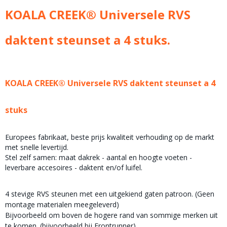
Bruto gewicht
KOALA CREEK® Universele RVS
5,00 Kg
daktent steunset a 4 stuks.
KOALA CREEK® Universele RVS daktent steunset a 4
stuks
Europees fabrikaat, beste prijs kwaliteit verhouding op de markt
met snelle levertijd.
Stel zelf samen: maat dakrek - aantal en hoogte voeten -
leverbare accesoires - daktent en/of luifel.
4 stevige RVS steunen met een uitgekiend gaten patroon. (Geen
montage materialen meegeleverd)
Bijvoorbeeld om boven de hogere rand van sommige merken uit
te komen. (bijvoorbeeld bij Frontrunner)