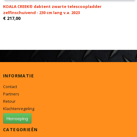
KOALA CREEK® daktent zwarte telescoopladder
zelfinschuivend - 230 cm lang v.a. 2023
€ 217,00
INFORMATIE
Contact
Partners
Retour
Klachtenregeling
Herroeping
CATEGORIEËN