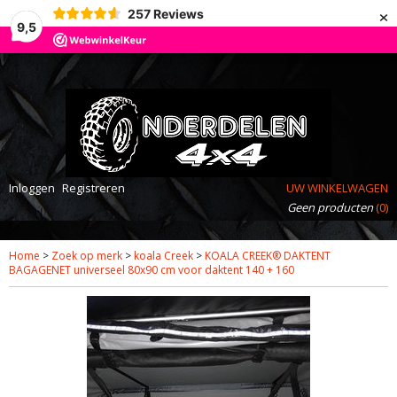
×
257
Reviews
9,5
Inloggen
Registreren
UW WINKELWAGEN
Geen producten
(0)
Home
>
Zoek op merk
>
koala Creek
>
KOALA CREEK® DAKTENT
BAGAGENET universeel 80x90 cm voor daktent 140 + 160