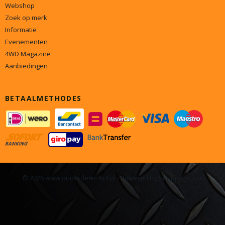
Webshop
Zoek op merk
Informatie
Evenementen
4WD Magazine
Aanbiedingen
BETAALMETHODES
© 2026 www.onderdelen4x4.nl - Powered by Shoppagina.nl