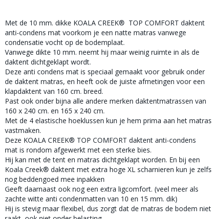
Met de 10 mm. dikke KOALA CREEK® TOP COMFORT daktent
anti-condens mat voorkom je een natte matras vanwege
condensatie vocht op de bodemplaat.
Vanwege dikte 10 mm. neemt hij maar weinig ruimte in als de
daktent dichtgeklapt wordt.
Deze anti condens mat is speciaal gemaakt voor gebruik onder
de daktent matras, en heeft ook de juiste afmetingen voor een
klapdaktent van 160 cm. breed.
Past ook onder bijna alle andere merken daktentmatrassen van
160 x 240 cm. en 165 x 240 cm.
Met de 4 elastische hoeklussen kun je hem prima aan het matras
vastmaken.
Deze KOALA CREEK® TOP COMFORT daktent anti-condens
mat is rondom afgewerkt met een sterke bies.
Hij kan met de tent en matras dichtgeklapt worden. En bij een
Koala Creek® daktent met extra hoge XL scharnieren kun je zelfs
nog beddengoed mee inpakken
Geeft daarnaast ook nog een extra ligcomfort. (veel meer als
zachte witte anti condenmatten van 10 en 15 mm. dik)
Hij is stevig maar flexibel, dus zorgt dat de matras de bodem niet
raakt, ook niet onder belasting.