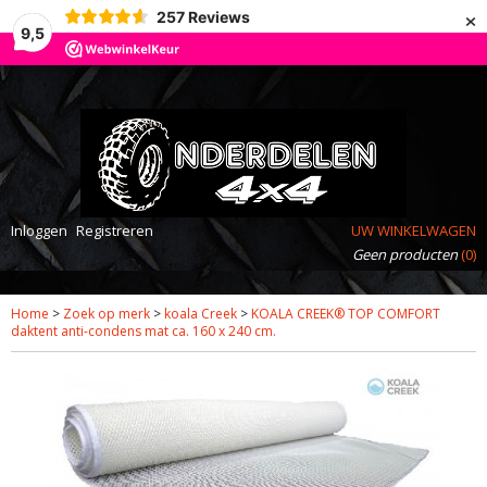
×
257
Reviews
9,5
Inloggen
Registreren
UW WINKELWAGEN
Geen producten
(0)
Home
>
Zoek op merk
>
koala Creek
>
KOALA CREEK® TOP COMFORT
daktent anti-condens mat ca. 160 x 240 cm.