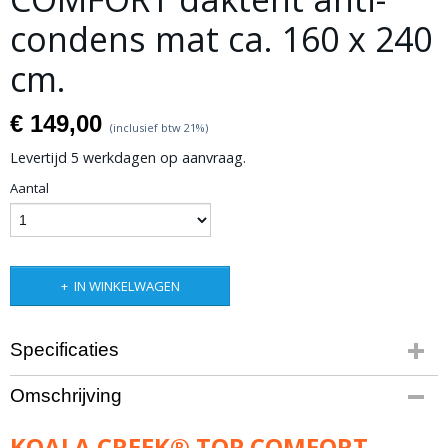
condens mat ca. 160 x 240
cm.
€ 149,00
(inclusief btw 21%)
Levertijd 5 werkdagen op aanvraag.
Aantal
IN WINKELWAGEN
Specificaties
Productcode leverancier
Omschrijving
R83:KCDTACM160W
Bruto gewicht
KOALA CREEK® TOP COMFORT