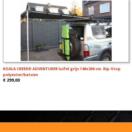
KOALA CREEK® ADVENTURER luifel grijs 140x200 cm. Rip-Stop
polyester/katoen
€ 299,00