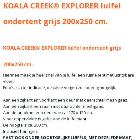
Bruto gewicht
KOALA CREEK® EXPLORER luifel
13,00 Kg
ondertent grijs 200x250 cm.
KOALA CREEK® EXPLORER luifel ondertent grijs
200x250 cm.
Hiermee maak je heel snel van je luifel een ruime tent met uitritsbare
vloer.
Foto's zijn ter indicatie, de juiste volgen zo spoedig mogelijk.
Aan een zijkant en voorkant een deur met daarachter mesh gaas.
Aan een zijkant een raam met daarachter meshgaas.
Aan de autokant een deur van ca. 170 x 120 cm.
Vloer oppervlakte is gelijk aan de luifelmaat.
De hoogte is ca. 200 cm.
Inclusief haringen.
PAST OOK ONDER SOORTGELIJKE LUIFELS, MET DEZELFDE MAAT,