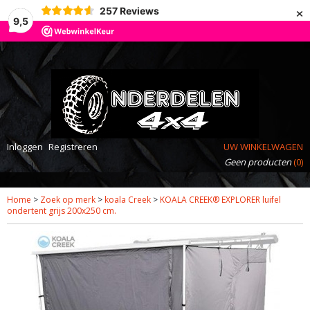
×
257
Reviews
9,5
Inloggen
Registreren
UW WINKELWAGEN
Geen producten
(0)
Home
>
Zoek op merk
>
koala Creek
>
KOALA CREEK® EXPLORER luifel
ondertent grijs 200x250 cm.