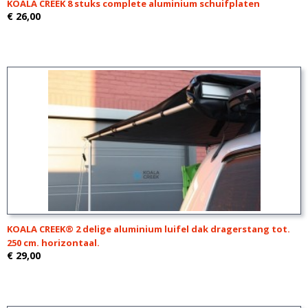
KOALA CREEK 8 stuks complete aluminium schuifplaten
€ 26,00
KOALA CREEK® 2 delige aluminium luifel dak dragerstang tot.
250 cm. horizontaal.
€ 29,00