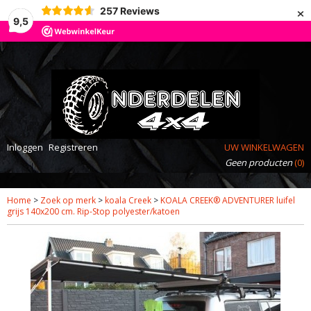
×
257
Reviews
9,5
Inloggen
Registreren
UW WINKELWAGEN
Geen producten
(0)
Home
>
Zoek op merk
>
koala Creek
>
KOALA CREEK® ADVENTURER luifel
grijs 140x200 cm. Rip-Stop polyester/katoen