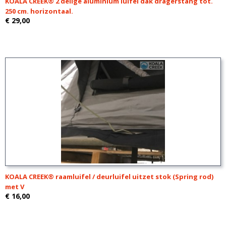
KOALA CREEK® 2 delige aluminium luifel dak dragerstang tot.
250 cm. horizontaal.
€ 29,00
KOALA CREEK® raamluifel / deurluifel uitzet stok (Spring rod)
met V
€ 16,00