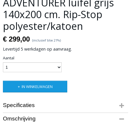
ADVENTURER luifel grijs
140x200 cm. Rip-Stop
polyester/katoen
€ 299,00
(inclusief btw 21%)
Levertijd 5 werkdagen op aanvraag.
Aantal
IN WINKELWAGEN
Specificaties
Productcode leverancier
Omschrijving
R50:KCLU140x200
Bruto gewicht