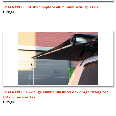
KOALA CREEK 8 stuks complete aluminium schuifplaten
€ 26,00
KOALA CREEK® 2 delige aluminium luifel dak dragerstang tot.
250 cm. horizontaal.
€ 29,00