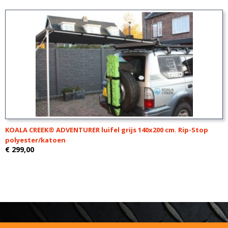
KOALA CREEK® ADVENTURER luifel grijs 140x200 cm. Rip-Stop
polyester/katoen
€ 299,00