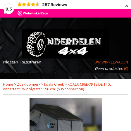
×
257
Reviews
9,5
Inloggen
Registreren
UW WINKELWAGEN
Geen producten
(0)
Home
>
Zoek op merk
>
koala Creek
>
KOALA CREEK® TEIDE 140L
ondertent LW polyester 190 cm. (SBS connection)