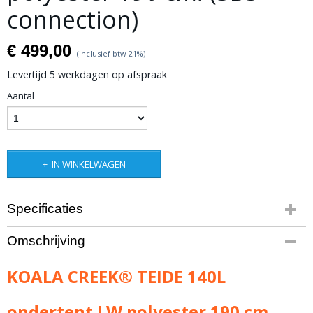
connection)
€ 499,00
(inclusief btw 21%)
Levertijd 5 werkdagen op afspraak
Aantal
IN WINKELWAGEN
Specificaties
Productcode leverancier
Omschrijving
R31:KC140L-OT190LW
Bruto gewicht
KOALA CREEK® TEIDE 140L
5,00 Kg
ondertent LW polyester 190 cm.