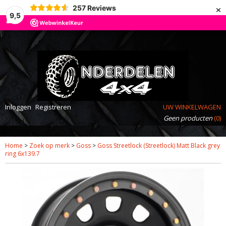
×
257
Reviews
9,5
Inloggen
Registreren
UW WINKELWAGEN
Geen producten
(0)
Home
>
Zoek op merk
>
Goss
>
Goss Streetlock (Streetlock) Matt Black grey
ring 6x139.7