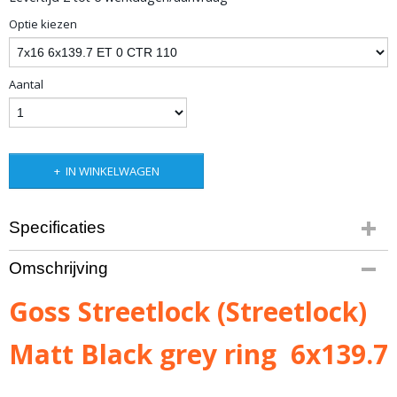
Optie kiezen
Aantal
IN WINKELWAGEN
Specificaties
Bruto gewicht
Omschrijving
10,00 Kg
Goss Streetlock (Streetlock)
Matt Black grey ring 6x139.7