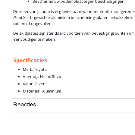
Beschermd uw bodemplaat tegen beschadigingen.
De vloer van je auto is erg kwetsbaar wanneer er off-road gered
Gobi-X lichtgewichte aluminium beschermingsplaten ontwikkeld v
rotsen of ongevallen.
De skidplates zijn standaard voorzien van bevestigingspunten o
eenvoudiger te maken.
Specificaties
Merk: Toyota
Voertuig: Hi Lux Revo
Kleur: Zilver
Materiaal: Aluminium
Reacties