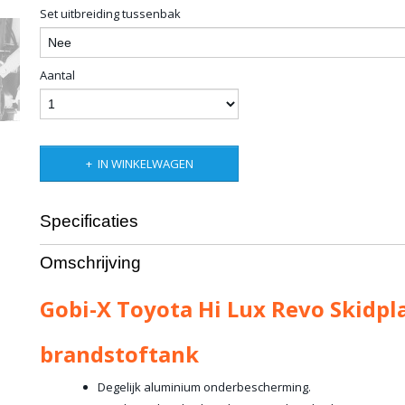
Set uitbreiding tussenbak
Aantal
IN WINKELWAGEN
Specificaties
Productcode
2760-628
Omschrijving
Productcode leverancier
GX-ARB-THRSB
Bruto gewicht
35,00 Kg
Gobi-X Toyota Hi Lux Revo Skidpl
brandstoftank
Degelijk aluminium onderbescherming.