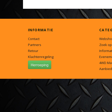
INFORMATIE
CATE
Contact
Websho
Partners
Zoek op
Retour
Informat
Klachtenregeling
Evenem
4WD Ma
Herroeping
Aanbied