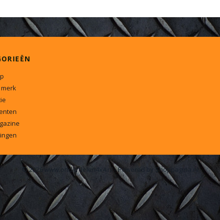
GORIEËN
p
 merk
ie
enten
gazine
ingen
© 2026 www.onderdelen4x4.nl - Powered by Shoppagina.nl