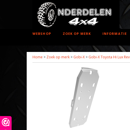
WEBSHOP
ZOEK OP MERK
INFORMATIE
Home
>
Zoek op merk
>
Gobi-X
>
Gobi-X Toyota Hi Lux Rev