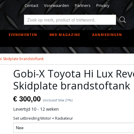
Contact
Voorwaarden
Partners
Privacy
EVENEMENTEN
4WD MAGAZINE
AANBIEDINGEN
o Skidplate brandstoftank
Gobi-X Toyota Hi Lux Rev
Skidplate brandstoftank
€ 300,00
(inclusief btw 21%)
Levertijd 10 - 12 weken
Set uitbreiding Motor + Radiateur