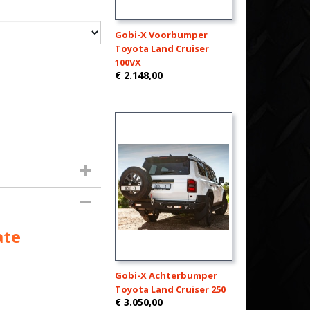
Gobi-X Voorbumper
Toyota Land Cruiser
100VX
€ 2.148,00
ate
Gobi-X Achterbumper
Toyota Land Cruiser 250
€ 3.050,00