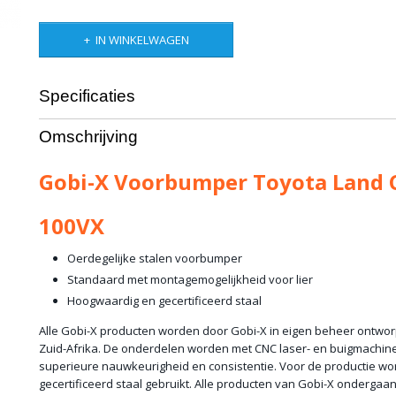
IN WINKELWAGEN
Specificaties
Productcode leverancier
GX-FB-TLC100
Omschrijving
Bruto gewicht
55,00 Kg
Gobi-X Voorbumper Toyota Land 
100VX
Oerdegelijke stalen voorbumper
Standaard met montagemogelijkheid voor lier
Hoogwaardig en gecertificeerd staal
Alle Gobi-X producten worden door Gobi-X in eigen beheer ontwo
Zuid-Afrika. De onderdelen worden met CNC laser- en buigmachi
superieure nauwkeurigheid en consistentie. Voor de productie word
gecertificeerd staal gebruikt. Alle producten van Gobi-X ondergaa