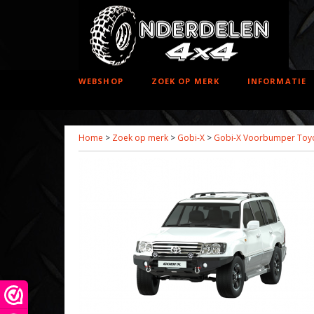
WEBSHOP
ZOEK OP MERK
INFORMATIE
Home
>
Zoek op merk
>
Gobi-X
>
Gobi-X Voorbumper Toyo