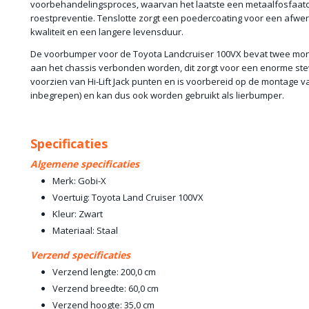
voorbehandelingsproces, waarvan het laatste een metaalfosfaatc
roestpreventie. Tenslotte zorgt een poedercoating voor een afwe
kwaliteit en een langere levensduur.
De voorbumper voor de Toyota Landcruiser 100VX bevat twee mon
aan het chassis verbonden worden, dit zorgt voor een enorme ste
voorzien van Hi-Lift Jack punten en is voorbereid op de montage van
inbegrepen) en kan dus ook worden gebruikt als lierbumper.
Specificaties
Algemene specificaties
Merk: Gobi-X
Voertuig: Toyota Land Cruiser 100VX
Kleur: Zwart
Materiaal: Staal
Verzend specificaties
Verzend lengte: 200,0 cm
Verzend breedte: 60,0 cm
Verzend hoogte: 35,0 cm