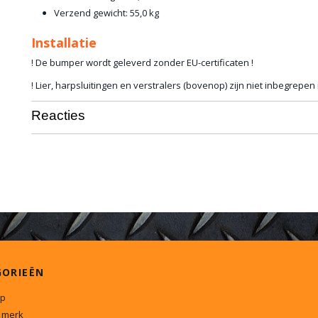
Verzend gewicht: 55,0 kg
Installatie
! De bumper wordt geleverd zonder EU-certificaten !
! Lier, harpsluitingen en verstralers (bovenop) zijn niet inbegrepen 
Reacties
GORIEËN
p
 merk