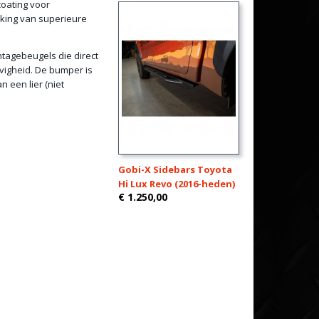
oating voor
rking van superieure
tagebeugels die direct
vigheid. De bumper is
 een lier (niet
Gobi-X Sidebars Toyota
Hi Lux Revo (2016-heden)
€ 1.250,00