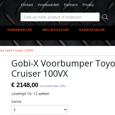
Contact
Voorwaarden
Partners
Privacy
EVENEMENTEN
4WD MAGAZINE
AANBIEDINGEN
ta Land Cruiser 100VX
Gobi-X Voorbumper Toyo
Cruiser 100VX
€ 2148,00
(inclusief btw 21%)
Levertijd 10- 12 weken
Aantal